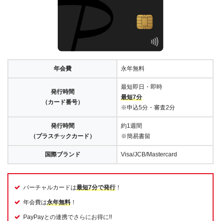
年会費
永年無料
最短即日・即時
発行時間
最短7分
（カード番号）
※申込5分・審査2分
発行時間
約1週間
（プラスチックカード）
※簡易書留
国際ブランド
Visa/JCB/Mastercard
バーチャルカードは
最短7分で発行
！
年会費は
永年無料
！
PayPayとの連携でさらにお得に!!