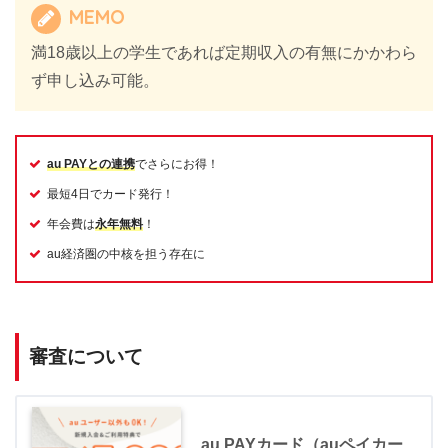
MEMO
満18歳以上の学生であれば定期収入の有無にかかわら
ず申し込み可能。
au PAYとの連携
でさらにお得！
最短4日でカード発行！
年会費は
永年無料
！
au経済圏の中核を担う存在に
審査について
au PAYカード（auペイカー