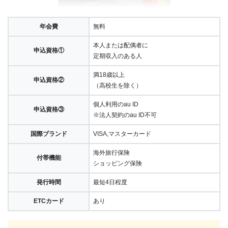
年会費
無料
本人または配偶者に
申込資格①
定期収入のある人
満18歳以上
申込資格②
（高校生を除く）
個人利用のau ID
申込資格③
※法人契約のau ID不可
国際ブランド
VISA,マスターカード
海外旅行保険
付帯機能
ショッピング保険
発行時間
最短4日程度
ETCカード
あり