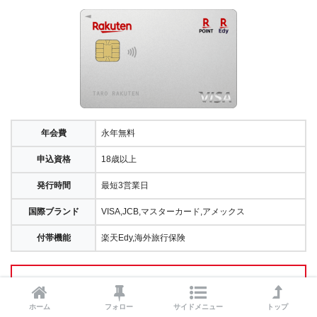
年会費
永年無料
申込資格
18歳以上
発行時間
最短3営業日
国際ブランド
VISA,JCB,マスターカード,アメックス
付帯機能
楽天Edy,海外旅行保険
楽天ポイントが貯まりやすい
！
年会費は
永年無料
！
ホーム
フォロー
サイドメニュー
トップ