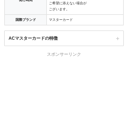
発行時間
ご希望に添えない場合が
ございます。
国際ブランド
マスターカード
ACマスターカードの特徴
スポンサーリンク
全国にある自動契約機（
むじんくん
）の営業は基本9:00～21:00（年末年始は
除き年中無休）
ショッピングリボの手数料率"10.0％～14.6％"（実質年率）は業界最安水準
海外ATMの取扱手数料無料＆当日返済で外貨両替が実質無料!!
契約日の翌日から30日間は金利0円でキャッシング利用可能
三菱ＵＦＪフィナンシャル・グループの信頼と実績
安定した収入と返済能力を有する方でパート・アルバイトをしていれば学
生・主婦でも申し込みOK!!