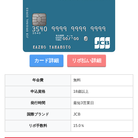
カード詳細
リボ払い詳細
年会費
無料
申込資格
18歳以上
発行時間
最短3営業日
国際ブランド
JCB
リボ手数料
15.0％