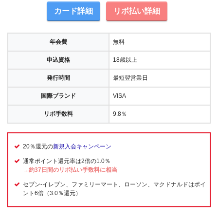
カード詳細
リボ払い詳細
年会費
無料
申込資格
18歳以上
発行時間
最短翌営業日
国際ブランド
VISA
リボ手数料
9.8％
20％還元の
新規入会キャンペーン
通常ポイント還元率は2倍の1.0％
→約37日間のリボ払い手数料に相当
セブン-イレブン、ファミリーマート、ローソン、マクドナルドはポイ
ント6倍（3.0％還元）