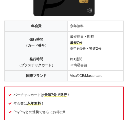
年会費
永年無料
最短即日・即時
発行時間
最短7分
（カード番号）
※申込5分・審査2分
発行時間
約1週間
（プラスチックカード）
※簡易書留
国際ブランド
Visa/JCB/Mastercard
バーチャルカードは
最短7分で発行
！
年会費は
永年無料
！
PayPayとの連携でさらにお得に!!