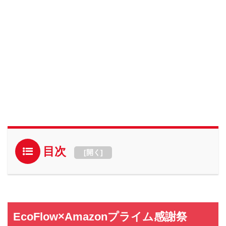
目次
[
開く
]
EcoFlow×Amazonプライム感謝祭