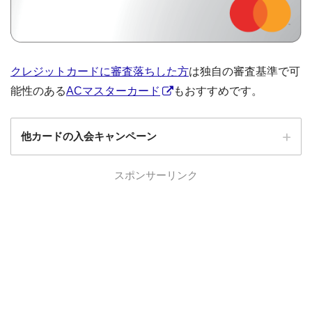
クレジットカードに審査落ちした方
は独自の審査基準で可
能性のある
ACマスターカード
もおすすめです。
他カードの入会キャンペーン
ローソンPonta
スポンサーリンク
ローソンPontaプラスの入会キャンペーン
プラス
エポスカード
エポスカードの入会キャンペーン
三菱UFJカード
三菱UFJカードの入会キャンペーン
au PAYカード
au PAYカードの入会キャンペーン
三井住友カード
三井住友カードの入会キャンペーン
VIASOカード
VIASOカードの入会キャンペーン