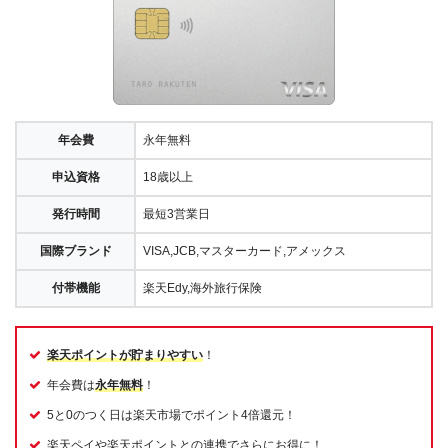
年会費
永年無料
申込資格
18歳以上
発行時間
最短3営業日
国際ブランド
VISA,JCB,マスターカード,アメックス
付帯機能
楽天Edy,海外旅行保険
楽天ポイントが貯まりやすい
！
年会費は
永年無料
！
5と0のつく日は楽天市場でポイント4倍還元！
楽天ペイや楽天ポイントとの連携でさらにお得に！