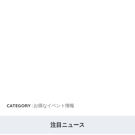
dカード GOLD
dカード GOLDの入会キャンペーン
dカード
dカード入会キャンペーン
イオンカード
イオンカードの入会キャンペーン
JCB CARD W
JCB CARD Wの入会キャンペーン
東急カード
東急カードの入会キャンペーン
ヤフーカード
ヤフーカードの入会特典
PayPayカード
PayPayカードの即日発行
7,000ポイント新規入会&利用キャンペーン
楽天カード
8,000ポイント新規入会&利用キャンペーン
5,000ポイント新規入会&利用キャンペーン
CATEGORY :
お得なイベント情報
注目ニュース