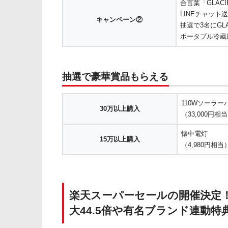
合言葉「GLACI
LINEチャット
キャンペーン②
抽選で3名にGLA
ポータブル冷蔵
抽選で豪華賞品もらえる
110Wソーラー
30万以上購入
（33,000円
懐中電灯
15万以上購入
（4,980円相
楽天スーパーセールの開催決定！
大44.5倍や有名ブランド連動