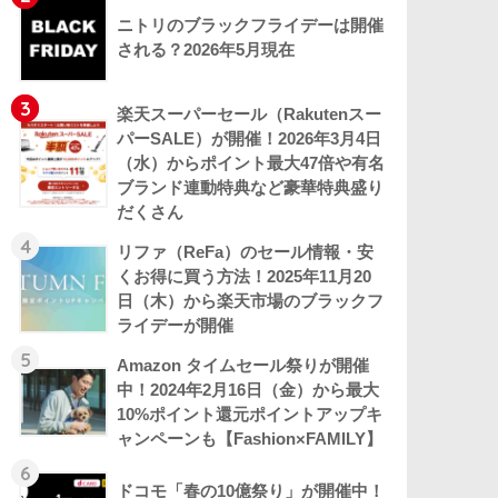
ニトリのブラックフライデーは開催
される？2026年5月現在
3
楽天スーパーセール（Rakutenスー
パーSALE）が開催！2026年3月4日
（水）からポイント最大47倍や有名
ブランド連動特典など豪華特典盛り
だくさん
4
リファ（ReFa）のセール情報・安
くお得に買う方法！2025年11月20
日（木）から楽天市場のブラックフ
ライデーが開催
5
Amazon タイムセール祭りが開催
中！2024年2月16日（金）から最大
10%ポイント還元ポイントアップキ
ャンペーンも【Fashion×FAMILY】
6
ドコモ「春の10億祭り」が開催中！