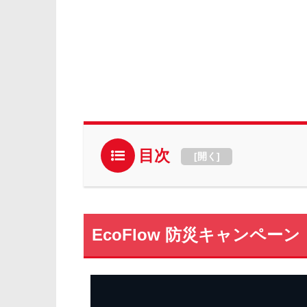
目次
[
開く
]
EcoFlow 防災キャンペーン