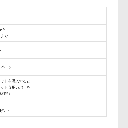
LE
から
）まで
ル
ンペーン
roセットを購入すると
roセット専用カバーを
0円相当）
レゼント