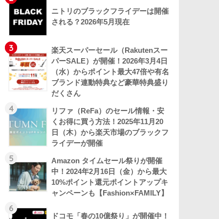
ニトリのブラックフライデーは開催
される？2026年5月現在
3
楽天スーパーセール（Rakutenスー
パーSALE）が開催！2026年3月4日
（水）からポイント最大47倍や有名
ブランド連動特典など豪華特典盛り
だくさん
4
リファ（ReFa）のセール情報・安
くお得に買う方法！2025年11月20
日（木）から楽天市場のブラックフ
ライデーが開催
5
Amazon タイムセール祭りが開催
中！2024年2月16日（金）から最大
10%ポイント還元ポイントアップキ
ャンペーンも【Fashion×FAMILY】
6
ドコモ「春の10億祭り」が開催中！