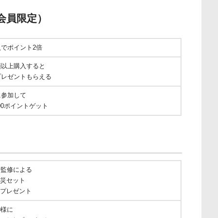
会員限定）
でポイント2倍
額以上購入すると
プレゼントもらえる
に参加して
000ポイントゲット
士監修による
災セット
）をプレゼント
0様に