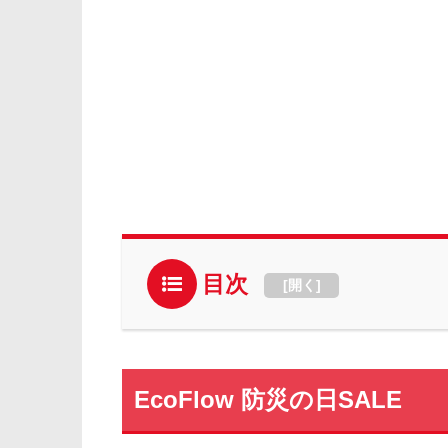
目次
[
開く
]
EcoFlow 防災の日SALE