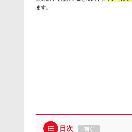
ます。
目次
[
開く
]