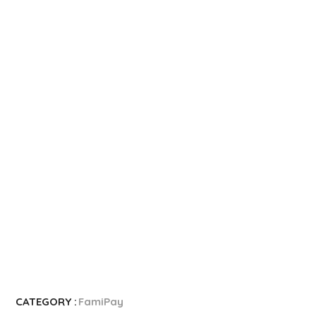
楽天カード
8,000ポイント新規入会&利用キャンペーン
5,000ポイント新規入会&利用キャンペーン
CATEGORY :
FamiPay