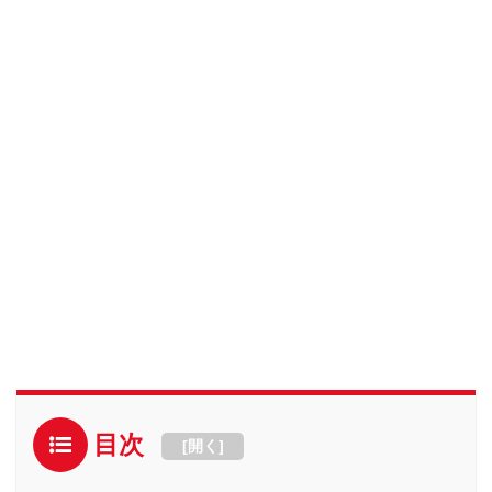
目次
[
開く
]