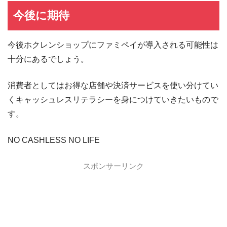
エポスカード
エポスカードの入会キャンペーン
今後に期待
三菱UFJカード
三菱UFJカードの入会キャンペーン
今後ホクレンショップにファミペイが導入される可能性は
au PAYカード
au PAYカードの入会キャンペーン
十分にあるでしょう。
三井住友カード
三井住友カードの入会キャンペーン
VIASOカード
VIASOカードの入会キャンペーン
消費者としてはお得な店舗や決済サービスを使い分けてい
dカード GOLD
dカード GOLDの入会キャンペーン
くキャッシュレスリテラシーを身につけていきたいもので
す。
dカード
dカード入会キャンペーン
イオンカード
イオンカードの入会キャンペーン
NO CASHLESS NO LIFE
JCB CARD W
JCB CARD Wの入会キャンペーン
スポンサーリンク
東急カード
東急カードの入会キャンペーン
ヤフーカード
ヤフーカードの入会特典
PayPayカード
PayPayカードの即日発行
7,000ポイント新規入会&利用キャンペーン