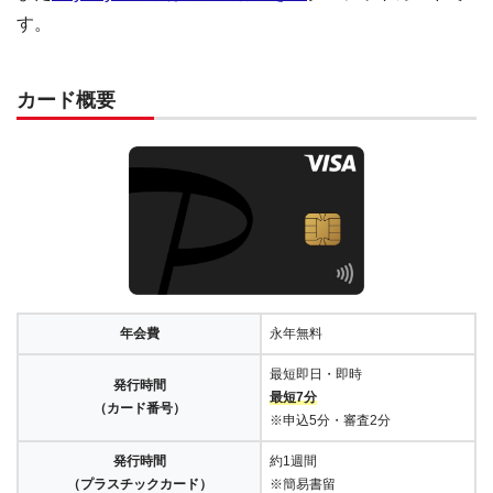
す。
カード概要
年会費
永年無料
最短即日・即時
発行時間
最短7分
（カード番号）
※申込5分・審査2分
発行時間
約1週間
（プラスチックカード）
※簡易書留