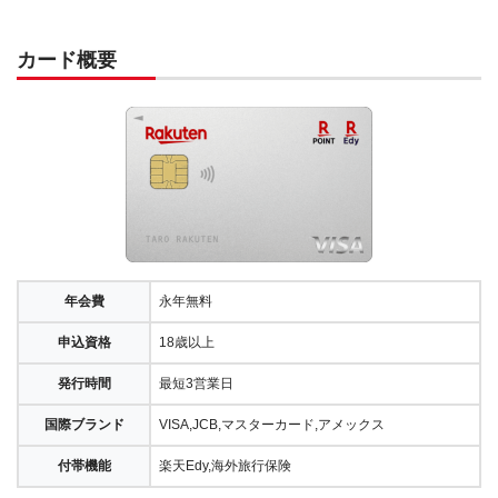
カード概要
年会費
永年無料
申込資格
18歳以上
発行時間
最短3営業日
国際ブランド
VISA,JCB,マスターカード,アメックス
付帯機能
楽天Edy,海外旅行保険