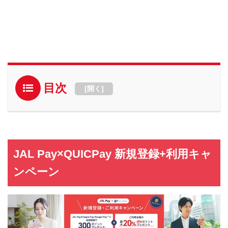
目次
[
開く
]
JAL Pay×QUICPay 新規登録+利用キャ
ンペーン