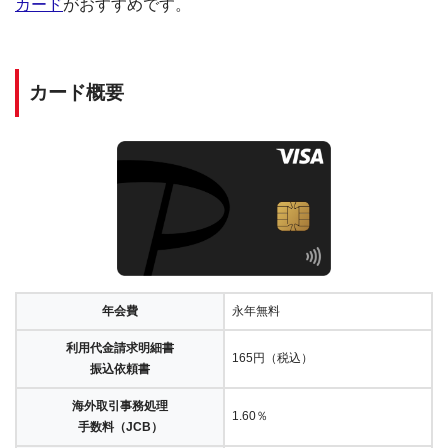
カード
がおすすめです。
カード概要
年会費
永年無料
利用代金請求明細書
165円（税込）
振込依頼書
海外取引事務処理
1.60％
手数料（JCB）