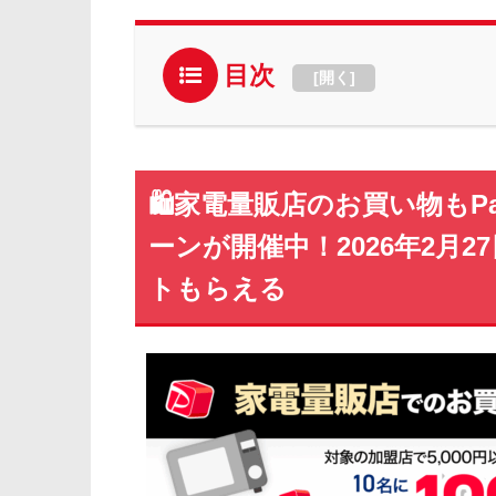
目次
[
開く
]
🛍️家電量販店のお買い物も
ーンが開催中！2026年2月27
トもらえる