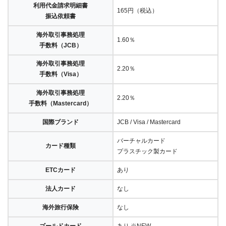
利用代金請求明細書
165円（税込）
振込依頼書
海外取引事務処理
1.60％
手数料（JCB）
海外取引事務処理
2.20％
手数料（Visa）
海外取引事務処理
2.20％
手数料（Mastercard）
国際ブランド
JCB / Visa / Mastercard
バーチャルカード
カード種類
プラスチック製カード
ETCカード
あり
法人カード
なし
海外旅行保険
なし