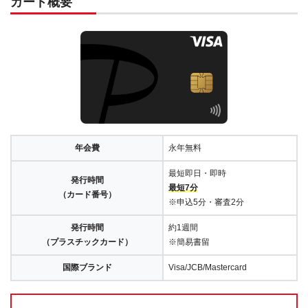
カード概要
年会費
永年無料
最短即日・即時
発行時間
最短7分
（カード番号）
※申込5分・審査2分
発行時間
約1週間
（プラスチックカード）
※簡易書留
国際ブランド
Visa/JCB/Mastercard