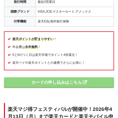
発行時間
最短3営業日
国際ブランド
VISA,JCB,マスターカード,アメックス
付帯機能
楽天Edy,海外旅行保険
楽天ポイントが貯まりやすい
！
年会費は
永年無料
！
5と0のつく日は楽天市場でポイント4倍還元！
楽天ペイや楽天ポイントとの連携でさらにお得に！
カードの申し込みはこちら
楽天マジ得フェスティバルが開催中！2026年4
月13日（月）まで楽天カードと楽天モバイル申