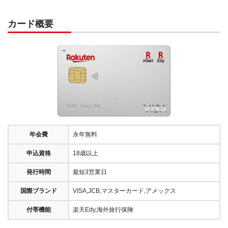
カード概要
年会費
永年無料
申込資格
18歳以上
発行時間
最短3営業日
国際ブランド
VISA,JCB,マスターカード,アメックス
付帯機能
楽天Edy,海外旅行保険