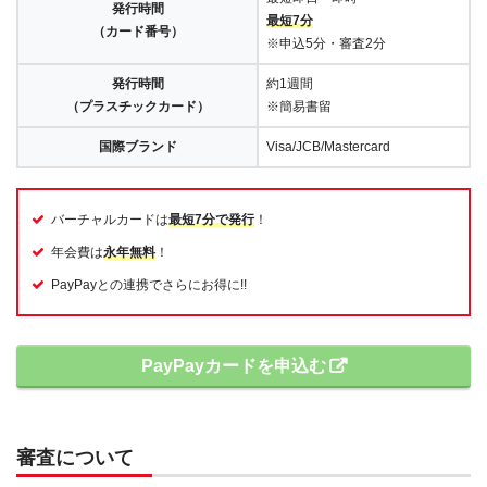
発行時間
最短7分
（カード番号）
※申込5分・審査2分
発行時間
約1週間
（プラスチックカード）
※簡易書留
国際ブランド
Visa/JCB/Mastercard
バーチャルカードは
最短7分で発行
！
年会費は
永年無料
！
PayPayとの連携でさらにお得に!!
PayPayカードを申込む
審査について