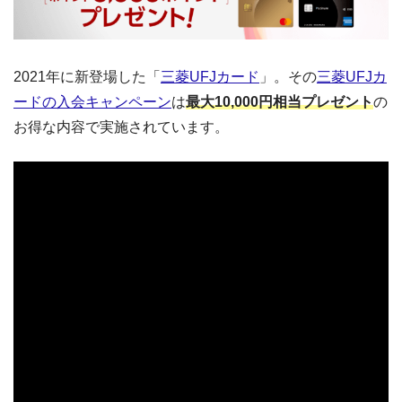
2021年に新登場した「
三菱UFJカード
」。その
三菱UFJカ
ードの入会キャンペーン
は
最大10,000円相当プレゼント
の
お得な内容で実施されています。