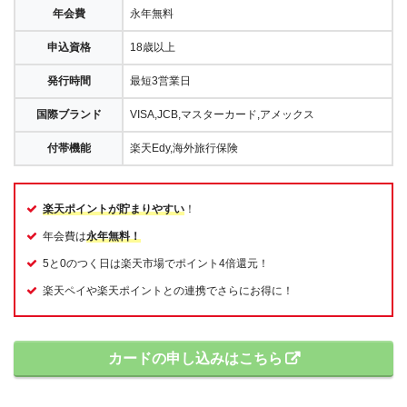
年会費
永年無料
申込資格
18歳以上
発行時間
最短3営業日
国際ブランド
VISA,JCB,マスターカード,アメックス
付帯機能
楽天Edy,海外旅行保険
楽天ポイントが貯まりやすい
！
年会費は
永年無料！
5と0のつく日は楽天市場でポイント4倍還元！
楽天ペイや楽天ポイントとの連携でさらにお得に！
カードの申し込みはこちら