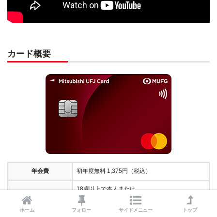
カード概要
年会費
初年度無料 1,375円（税込）
18歳以上で本人または
申込資格①
配偶者に安定した収入のある人
ホーム
フォロー
サイドメニュー
トップ