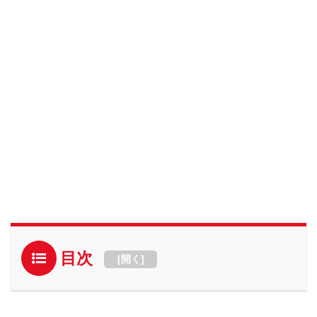
目次
[
開く
]