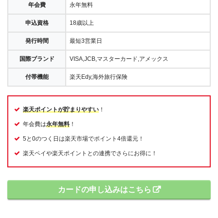
年会費
永年無料
申込資格
18歳以上
発行時間
最短3営業日
国際ブランド
VISA,JCB,マスターカード,アメックス
付帯機能
楽天Edy,海外旅行保険
楽天ポイントが貯まりやすい
！
年会費は
永年無料
！
5と0のつく日は楽天市場でポイント4倍還元！
楽天ペイや楽天ポイントとの連携でさらにお得に！
カードの申し込みはこちら