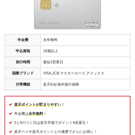
年会費
永年無料
申込資格
18歳以上
発行時間
最短3営業日
国際ブランド
VISA,JCB,マスターカード,アメックス
付帯機能
楽天Edy,海外旅行保険
楽天ポイントが貯まりやすい
！
年会費は
永年無料
！
5と0のつく日は楽天市場でポイント4倍還元！
楽天ペイや楽天ポイントとの連携でさらにお得に！