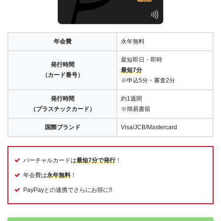
年会費
永年無料
最短即日・即時
発行時間
最短7分
（カード番号）
※申込5分・審査2分
発行時間
約1週間
（プラスチックカード）
※簡易書留
国際ブランド
Visa/JCB/Mastercard
バーチャルカードは
最短7分で発行
！
年会費は
永年無料
！
PayPayとの連携でさらにお得に!!