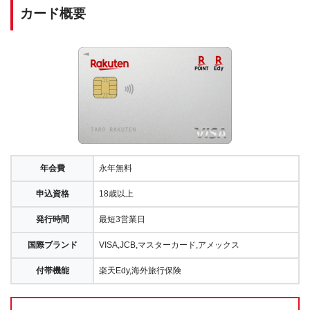
カード概要
年会費
永年無料
申込資格
18歳以上
発行時間
最短3営業日
国際ブランド
VISA,JCB,マスターカード,アメックス
付帯機能
楽天Edy,海外旅行保険