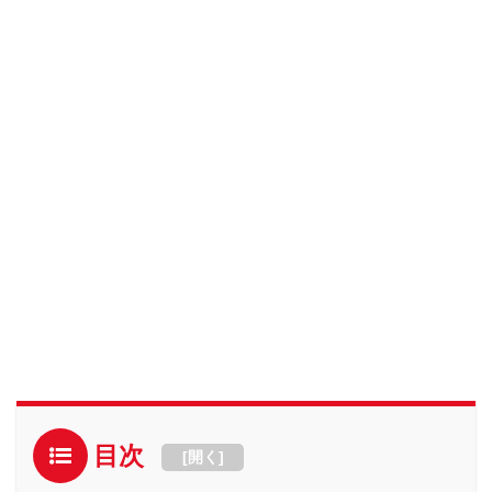
目次
[
開く
]