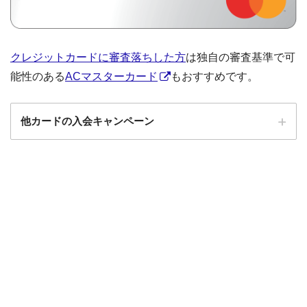
クレジットカードに審査落ちした方
は独自の審査基準で可
能性のある
ACマスターカード
もおすすめです。
他カードの入会キャンペーン
ローソンPonta
ローソンPontaプラスの入会キャンペーン
プラス
エポスカード
エポスカードの入会キャンペーン
三菱UFJカード
三菱UFJカードの入会キャンペーン
au PAYカード
au PAYカードの入会キャンペーン
三井住友カード
三井住友カードの入会キャンペーン
VIASOカード
VIASOカードの入会キャンペーン