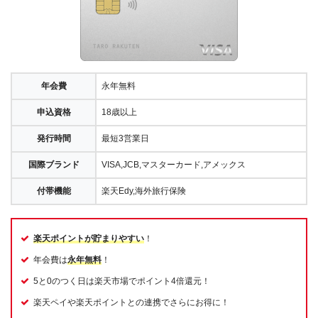
年会費
永年無料
申込資格
18歳以上
発行時間
最短3営業日
国際ブランド
VISA,JCB,マスターカード,アメックス
付帯機能
楽天Edy,海外旅行保険
楽天ポイントが貯まりやすい
！
年会費は
永年無料
！
5と0のつく日は楽天市場でポイント4倍還元！
楽天ペイや楽天ポイントとの連携でさらにお得に！