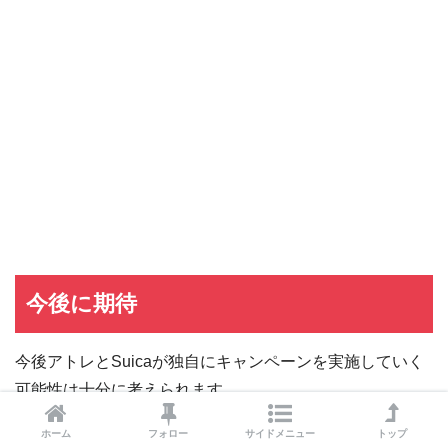
dカード GOLD
dカード GOLDの入会キャンペーン
dカード
dカード入会キャンペーン
イオンカード
イオンカードの入会キャンペーン
JCB CARD W
JCB CARD Wの入会キャンペーン
東急カード
東急カードの入会キャンペーン
ヤフーカード
ヤフーカードの入会特典
PayPayカード
PayPayカードの即日発行
7,000ポイント新規入会&利用キャンペーン
楽天カード
8,000ポイント新規入会&利用キャンペーン
5,000ポイント新規入会&利用キャンペーン
今後に期待
今後アトレとSuicaが独自にキャンペーンを実施していく
可能性は十分に考えられます。
ホーム
フォロー
サイドメニュー
トップ
消費者としてはお得な店舗や決済サービスを使い分けてい