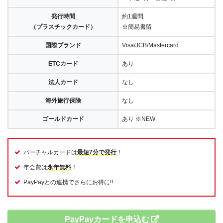
発行時間
約1週間
（プラスチックカード）
※簡易書留
国際ブランド
Visa/JCB/Mastercard
ETCカード
あり
法人カード
なし
海外旅行保険
なし
ゴールドカード
あり ※NEW
バーチャルカードは
最短7分で発行
！
年会費は
永年無料
！
PayPayとの連携でさらにお得に!!
PayPayカードを申込む