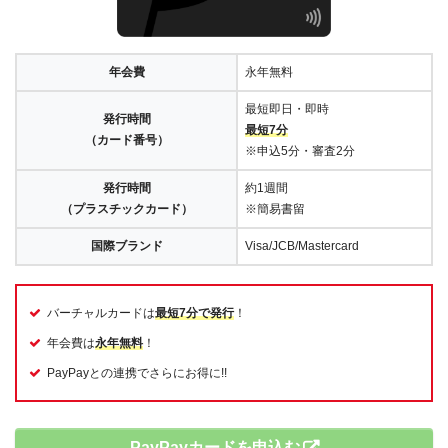
年会費
永年無料
最短即日・即時
発行時間
最短7分
（カード番号）
※申込5分・審査2分
発行時間
約1週間
（プラスチックカード）
※簡易書留
国際ブランド
Visa/JCB/Mastercard
バーチャルカードは
最短7分で発行
！
年会費は
永年無料
！
PayPayとの連携でさらにお得に!!
PayPayカードを申込む