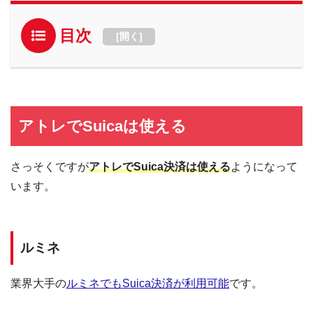
目次
[
開く
]
アトレでSuicaは使える
さっそくですが
アトレでSuica決済は使える
ようになって
います。
ルミネ
業界大手の
ルミネでもSuica決済が利用可能
です。