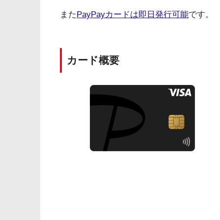
また
PayPayカードは即日発行可能
です。
カード概要