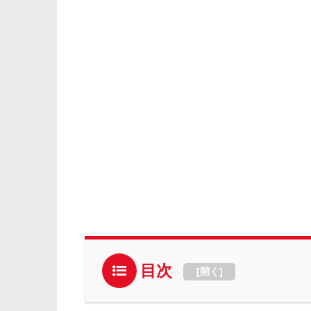
目次
[
開く
]