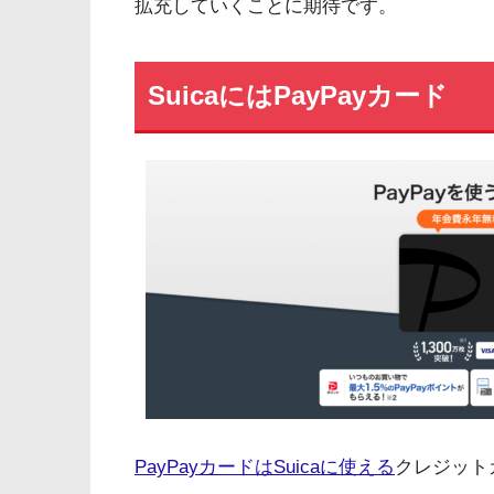
拡充していくことに期待です。
SuicaにはPayPayカード
PayPayカードはSuicaに使える
クレジット