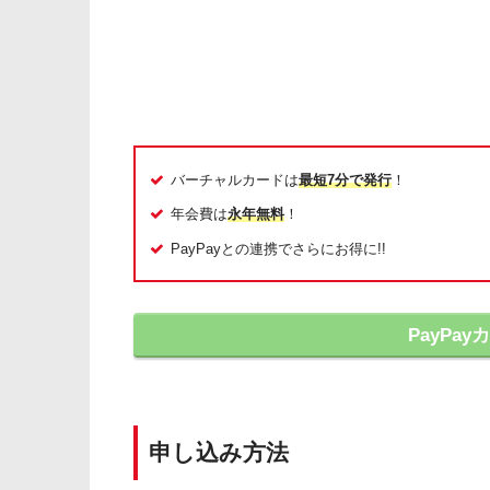
バーチャルカードは
最短7分で発行
！
年会費は
永年無料
！
PayPayとの連携でさらにお得に!!
PayPa
申し込み方法