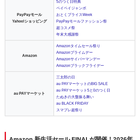
5のつく日特典
ペイペイジャンボ
PayPayモール
おとくプライスWeek
Yahoo!ショッピング
PayPayモールファッション祭
超コスメ祭
年末大感謝祭
Amazonタイムセール祭り
Amazonプライムデー
Amazon
Amazonサイバーマンデー
Amazonブラックフライデー
三太郎の日
au PAYマーケットのBIG SALE
au PAYマーケット5と0のつく日
au PAYマーケット
たぬきの大盤振る舞い
au BLACK FRIDAY
スマプレ超祭り
Amazon 新生活セール FINALが開催！2026年