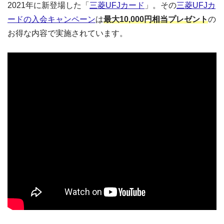
2021年に新登場した「
三菱UFJカード
」。その
三菱UFJカ
ードの入会キャンペーン
は
最大10,000円相当プレゼント
の
お得な内容で実施されています。