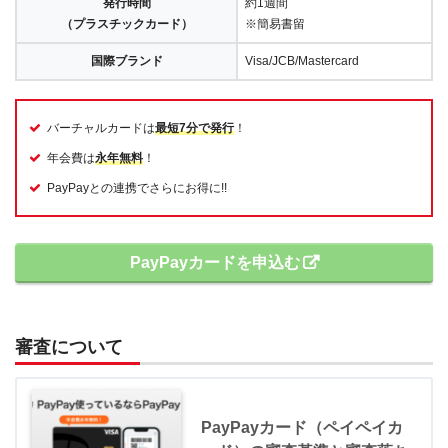
発行時間
約1週間
（プラスチックカード）
※簡易書留
国際ブランド
Visa/JCB/Mastercard
バーチャルカードは
最短7分で発行
！
年会費は
永年無料
！
PayPayとの連携でさらにお得に!!
PayPayカードを申込む
審査について
PayPayカード（ペイペイカ