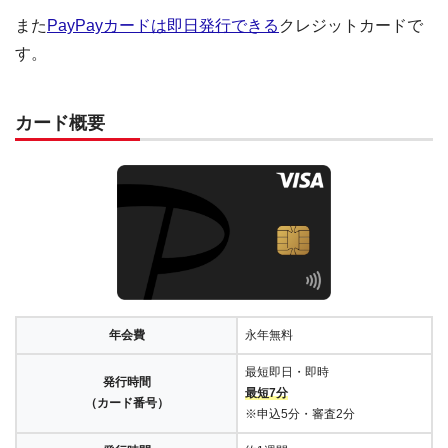
また
PayPayカードは即日発行できる
クレジットカードで
す。
カード概要
年会費
永年無料
最短即日・即時
発行時間
最短7分
（カード番号）
※申込5分・審査2分