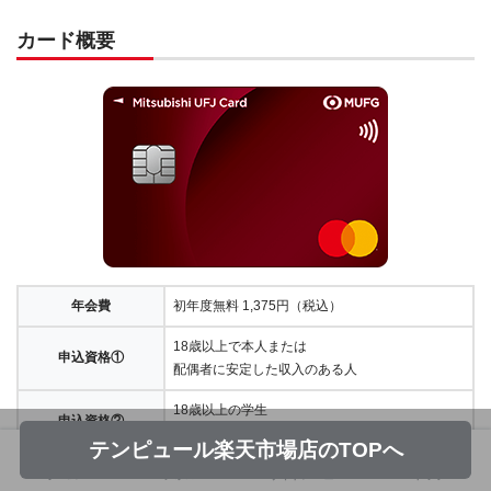
カード概要
年会費
初年度無料 1,375円（税込）
18歳以上で本人または
申込資格①
配偶者に安定した収入のある人
18歳以上の学生
申込資格②
（高校生を除く）
テンピュール楽天市場店のTOPへ
VISA,マスターカード
ホーム
フォロー
サイドメニュー
トップ
国際ブランド