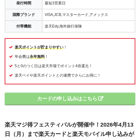
発行時間
最短3営業日
国際ブランド
VISA,JCB,マスターカード,アメックス
付帯機能
楽天Edy,海外旅行保険
楽天ポイントが貯まりやすい
！
年会費は
永年無料
！
5と0のつく日は楽天市場でポイント4倍還元！
楽天ペイや楽天ポイントとの連携でさらにお得に！
カードの申し込みはこちら
楽天マジ得フェスティバルが開催中！2026年4月13
日（月）まで楽天カードと楽天モバイル申し込みが