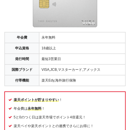
年会費
永年無料
申込資格
18歳以上
発行時間
最短3営業日
国際ブランド
VISA,JCB,マスターカード,アメックス
付帯機能
楽天Edy,海外旅行保険
楽天ポイントが貯まりやすい
！
年会費は
永年無料
！
5と0のつく日は楽天市場でポイント4倍還元！
楽天ペイや楽天ポイントとの連携でさらにお得に！