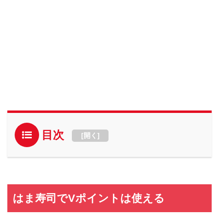
目次
[
開く
]
はま寿司でVポイントは使える