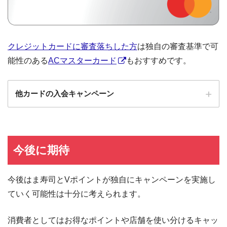
クレジットカードに審査落ちした方
は独自の審査基準で可
能性のある
ACマスターカード
もおすすめです。
他カードの入会キャンペーン
ローソンPonta
ローソンPontaプラスの入会キャンペーン
プラス
エポスカード
エポスカードの入会キャンペーン
今後に期待
三菱UFJカード
三菱UFJカードの入会キャンペーン
今後はま寿司とVポイントが独自にキャンペーンを実施し
au PAYカード
au PAYカードの入会キャンペーン
ていく可能性は十分に考えられます。
三井住友カード
三井住友カードの入会キャンペーン
VIASOカード
VIASOカードの入会キャンペーン
消費者としてはお得なポイントや店舗を使い分けるキャッ