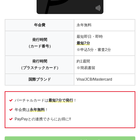
年会費
永年無料
最短即日・即時
発行時間
最短7分
（カード番号）
※申込5分・審査2分
発行時間
約1週間
（プラスチックカード）
※簡易書留
国際ブランド
Visa/JCB/Mastercard
バーチャルカードは
最短7分で発行
！
年会費は
永年無料
！
PayPayとの連携でさらにお得に!!