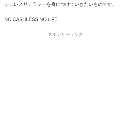
dカード GOLD
dカード GOLDの入会キャンペーン
シュレスリテラシーを身につけていきたいものです。
dカード
dカード入会キャンペーン
NO CASHLESS NO LIFE
イオンカード
イオンカードの入会キャンペーン
スポンサーリンク
JCB CARD W
JCB CARD Wの入会キャンペーン
東急カード
東急カードの入会キャンペーン
ヤフーカード
ヤフーカードの入会特典
PayPayカード
PayPayカードの即日発行
7,000ポイント新規入会&利用キャンペーン
楽天カード
8,000ポイント新規入会&利用キャンペーン
5,000ポイント新規入会&利用キャンペーン