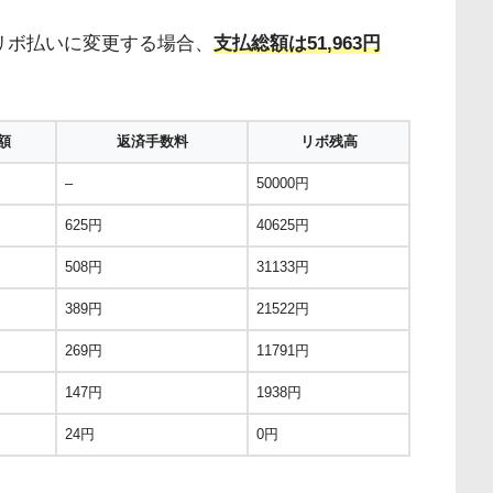
リボ払いに変更する場合、
支払総額は51,963円
額
返済手数料
リボ残高
–
50000円
625円
40625円
508円
31133円
389円
21522円
269円
11791円
147円
1938円
24円
0円