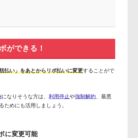
リボができる！
一括払い」をあとからリボ払いに変更
することがで
納
になりそうな方は、
利用停止
や
強制解約
、最悪
るためにも活用しましょう。
ボに変更可能