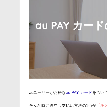
au PAY カ
auユーザーがお得な
au PAY カード
をつい
そんな時に役立つ支払い方法の1つが
「あ