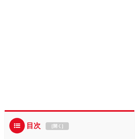
目次
[
開く
]