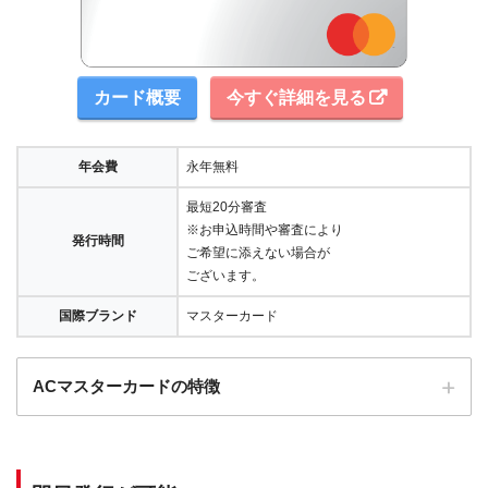
カード概要
今すぐ詳細を見る
年会費
永年無料
最短20分審査
※お申込時間や審査により
発行時間
ご希望に添えない場合が
ございます。
国際ブランド
マスターカード
ACマスターカードの特徴
全国にある自動契約機（
むじんくん
）の営業は基本9:00～21:00（年末年始は
除き年中無休）