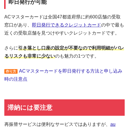
即日発行が可能
ショッピングリボの手数料率"10.0％～14.6％"（実質年率）は業界最安水準
海外ATMの取扱手数料無料＆当日返済で外貨両替が実質無料!!
ACマスターカードは全国47都道府県に約600店舗の受取
契約日の翌日から30日間は金利0円でキャッシング利用可能
窓口があり、
即日発行できるクレジットカード
の中で最も
三菱ＵＦＪフィナンシャル・グループの信頼と実績
近くの受取店舗を見つけやすいクレジットカードです。
安定した収入と返済能力を有する方でパート・アルバイトをしていれば学
生・主婦でも申し込みOK!!
さらに
引き落とし口座の設定が不要なので利用明細がバレ
るリスクも非常に少ない
のも魅力の1つです。
ACマスターカードを即日発行する方法と申し込み
作り方
時の注意点
滞納には要注意
再振替サービスは便利なサービスではありますが、
au