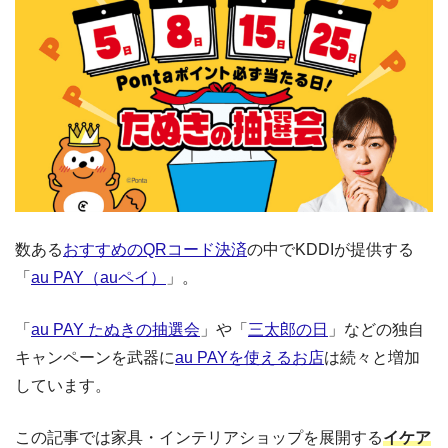
数ある
おすすめのQRコード決済
の中でKDDIが提供する
「
au PAY（auペイ）
」。
「
au PAY たぬきの抽選会
」や「
三太郎の日
」などの独自
キャンペーンを武器に
au PAYを使えるお店
は続々と増加
しています。
この記事では家具・インテリアショップを展開する
イケア