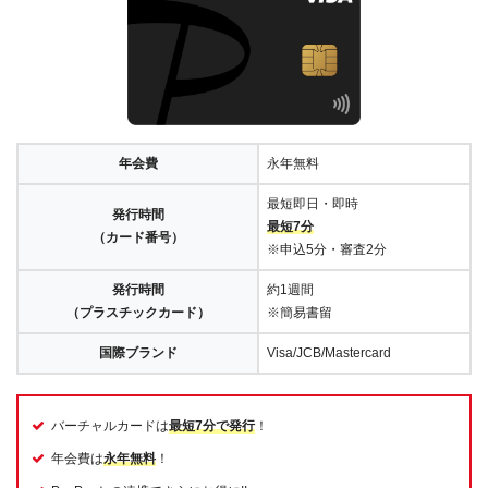
年会費
永年無料
最短即日・即時
発行時間
最短7分
（カード番号）
※申込5分・審査2分
発行時間
約1週間
（プラスチックカード）
※簡易書留
国際ブランド
Visa/JCB/Mastercard
バーチャルカードは
最短7分で発行
！
年会費は
永年無料
！