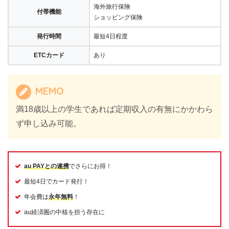
海外旅行保険
付帯機能
ショッピング保険
発行時間
最短4日程度
ETCカード
あり
MEMO
満18歳以上の学生であれば定期収入の有無にかかわら
ず申し込み可能。
au PAYとの連携
でさらにお得！
最短4日でカード発行！
年会費は
永年無料
！
au経済圏の中核を担う存在に