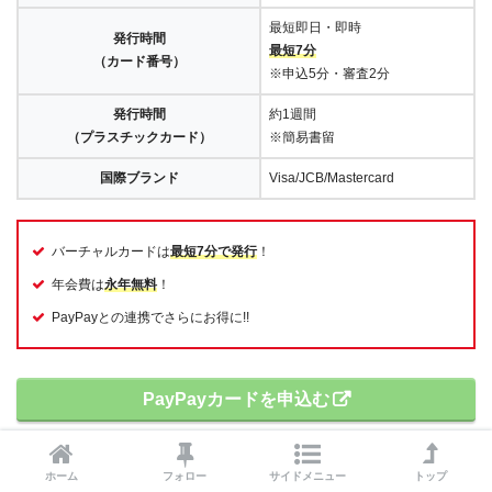
最短即日・即時
発行時間
最短7分
（カード番号）
※申込5分・審査2分
発行時間
約1週間
（プラスチックカード）
※簡易書留
国際ブランド
Visa/JCB/Mastercard
バーチャルカードは
最短7分で発行
！
年会費は
永年無料
！
PayPayとの連携でさらにお得に!!
PayPayカードを申込む
ホーム
フォロー
サイドメニュー
トップ
審査について