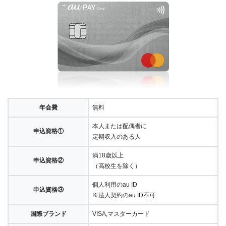
年会費
無料
本人または配偶者に
申込資格①
定期収入のある人
満18歳以上
申込資格②
（高校生を除く）
個人利用のau ID
申込資格③
※法人契約のau ID不可
国際ブランド
VISA,マスターカード