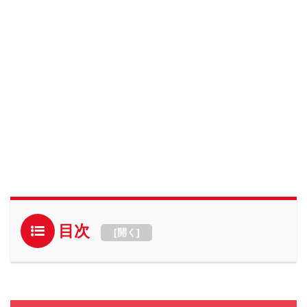
目次
[
開く
]