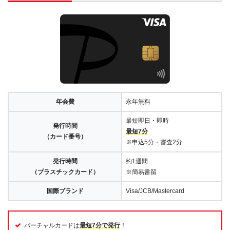
年会費
永年無料
最短即日・即時
発行時間
最短7分
（カード番号）
※申込5分・審査2分
発行時間
約1週間
（プラスチックカード）
※簡易書留
国際ブランド
Visa/JCB/Mastercard
バーチャルカードは
最短7分で発行
！