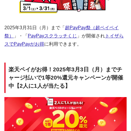
2025年3月31日（月）まで「
超PayPay祭（超ペイペイ
祭）
」・「
PayPayスクラッチくじ
」が開催され
トイザら
スでPayPayがお得
に利用できます。
楽天ペイがお得！2025年3月3日（月）までチ
ャージ払いで1等20%還元キャンペーンが開催
中【2人に1人が当たる】