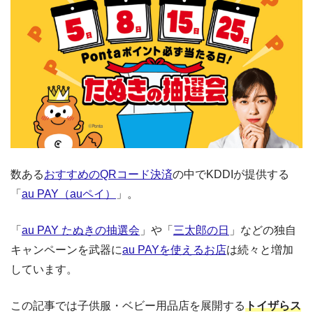
数ある
おすすめのQRコード決済
の中でKDDIが提供する
「
au PAY（auペイ）
」。
「
au PAY たぬきの抽選会
」や「
三太郎の日
」などの独自
キャンペーンを武器に
au PAYを使えるお店
は続々と増加
しています。
この記事では子供服・ベビー用品店を展開する
トイザらス