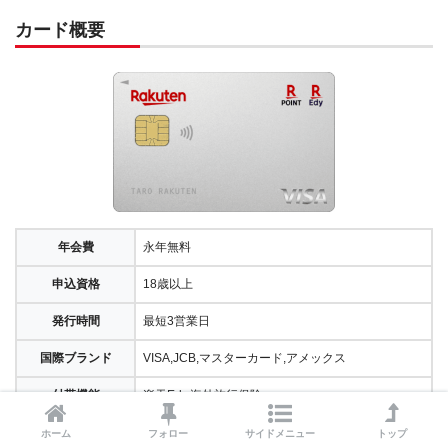
カード概要
年会費
永年無料
申込資格
18歳以上
発行時間
最短3営業日
国際ブランド
VISA,JCB,マスターカード,アメックス
付帯機能
楽天Edy,海外旅行保険
ホーム
フォロー
サイドメニュー
トップ