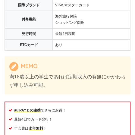
国際ブランド
VISA,マスターカード
海外旅行保険
付帯機能
ショッピング保険
発行時間
最短4日程度
ETCカード
あり
MEMO
満18歳以上の学生であれば定期収入の有無にかかわら
ず申し込み可能。
au PAYとの連携
でさらにお得！
最短4日でカード発行！
年会費は
永年無料
！