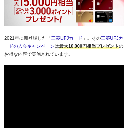
2021年に新登場した「
三菱UFJカード
」。その
三菱UFJカ
ードの入会キャンペーン
は
最大10,000円相当プレゼント
の
お得な内容で実施されています。