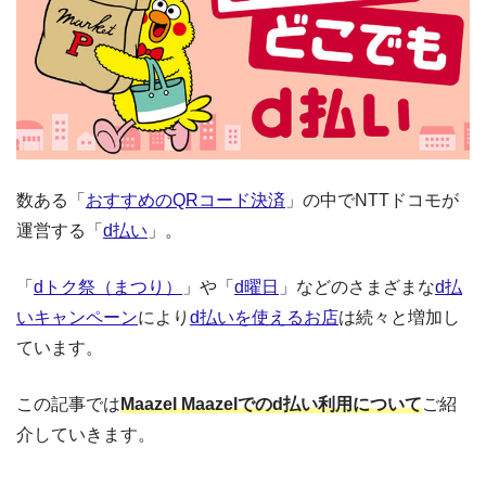
数ある「
おすすめのQRコード決済
」の中でNTTドコモが
運営する「
d払い
」。
「
dトク祭（まつり）
」や「
d曜日
」などのさまざまな
d払
いキャンペーン
により
d払いを使えるお店
は続々と増加し
ています。
この記事では
Maazel Maazelでのd払い利用について
ご紹
介していきます。