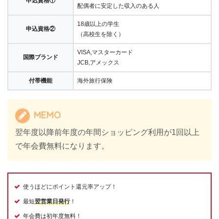
申込資格①
配偶者に安定した収入のある人
18歳以上の学生
申込資格②
（高校生を除く）
VISA,マスターカード
国際ブランド
JCB,アメックス
付帯機能
海外旅行保険
MEMO
翌年度以降前年度の年間ショッピング利用が1回以上
で年会費無料になります。
使うほどにポイント還元率アップ！
最短
翌営業日発行
！
年会費は初年度無料！