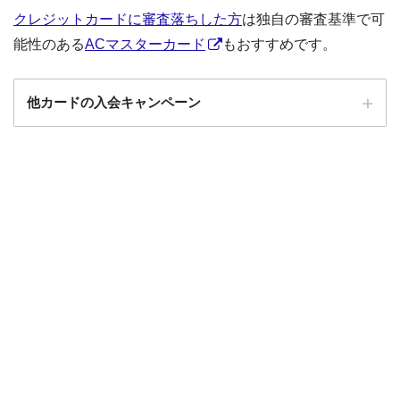
クレジットカードに審査落ちした方
は独自の審査基準で可
能性のある
ACマスターカード
もおすすめです。
他カードの入会キャンペーン
ローソンPonta
ローソンPontaプラスの入会キャンペーン
プラス
エポスカード
エポスカードの入会キャンペーン
三菱UFJカード
三菱UFJカードの入会キャンペーン
au PAYカード
au PAYカードの入会キャンペーン
三井住友カード
三井住友カードの入会キャンペーン
VIASOカード
VIASOカードの入会キャンペーン
dカード GOLD
dカード GOLDの入会キャンペーン
dカード
dカード入会キャンペーン