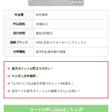
年会費
永年無料
申込資格
18歳以上
発行時間
最短3営業日
国際ブランド
VISA,JCB,マスターカード,アメックス
付帯機能
楽天Edy,海外旅行保険
楽天ポイントが貯まりやすい
！
年会費は
永年無料
！
5と0のつく日は楽天市場でポイント4倍還元！
楽天ペイや楽天ポイントとの連携でさらにお得に！
カードの申し込みはこちら