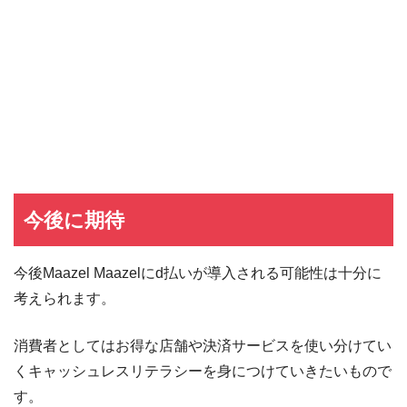
イオンカード
イオンカードの入会キャンペーン
JCB CARD W
JCB CARD Wの入会キャンペーン
東急カード
東急カードの入会キャンペーン
ヤフーカード
ヤフーカードの入会特典
PayPayカード
PayPayカードの即日発行
7,000ポイント新規入会&利用キャンペーン
楽天カード
8,000ポイント新規入会&利用キャンペーン
5,000ポイント新規入会&利用キャンペーン
今後に期待
今後Maazel Maazelにd払いが導入される可能性は十分に
考えられます。
消費者としてはお得な店舗や決済サービスを使い分けてい
くキャッシュレスリテラシーを身につけていきたいもので
す。