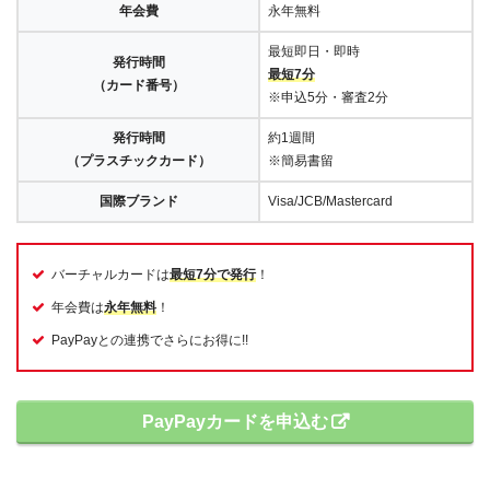
年会費
永年無料
最短即日・即時
発行時間
最短7分
（カード番号）
※申込5分・審査2分
発行時間
約1週間
（プラスチックカード）
※簡易書留
国際ブランド
Visa/JCB/Mastercard
バーチャルカードは
最短7分で発行
！
年会費は
永年無料
！
PayPayとの連携でさらにお得に!!
PayPayカードを申込む