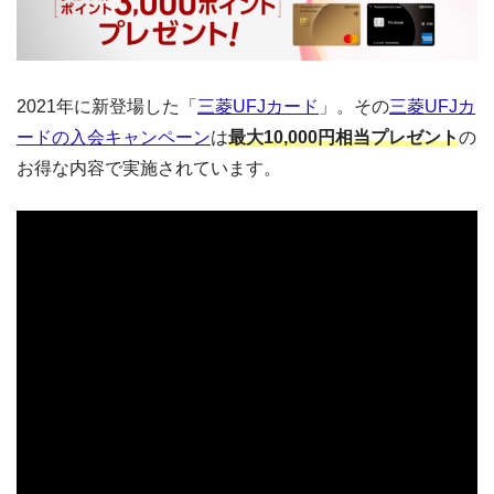
2021年に新登場した「
三菱UFJカード
」。その
三菱UFJカ
ードの入会キャンペーン
は
最大10,000円相当プレゼント
の
お得な内容で実施されています。