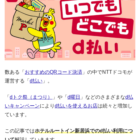
数ある「
おすすめのQRコード決済
」の中でNTTドコモが
運営する「
d払い
」。
「
dトク祭（まつり）
」や「
d曜日
」などのさまざまな
d払
いキャンペーン
により
d払いを使えるお店
は続々と増加し
ています。
この記事では
ホテルルートイン新居浜でのd払い利用につ
いて
解説していきます。