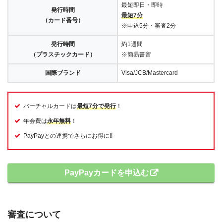
最短即日・即時
発行時間
最短7分
（カード番号）
※申込5分・審査2分
発行時間
約1週間
（プラスチックカード）
※簡易書留
国際ブランド
Visa/JCB/Mastercard
バーチャルカードは
最短7分で発行
！
年会費は
永年無料
！
PayPayとの連携でさらにお得に!!
PayPayカードを申込む
審査について