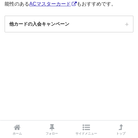
能性のある
ACマスターカード
もおすすめです。
他カードの入会キャンペーン
ローソンPonta
ローソンPontaプラスの入会キャンペーン
プラス
エポスカード
エポスカードの入会キャンペーン
三菱UFJカード
三菱UFJカードの入会キャンペーン
au PAYカード
au PAYカードの入会キャンペーン
三井住友カード
三井住友カードの入会キャンペーン
VIASOカード
VIASOカードの入会キャンペーン
dカード GOLD
dカード GOLDの入会キャンペーン
dカード
dカード入会キャンペーン
イオンカード
イオンカードの入会キャンペーン
ホーム
フォロー
サイドメニュー
トップ