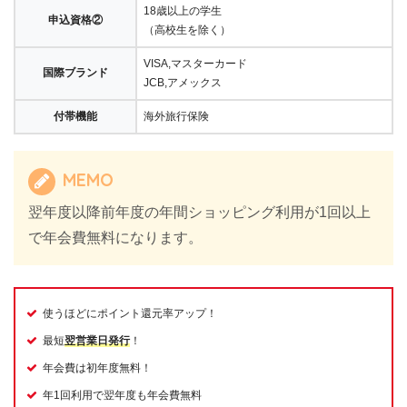
18歳以上の学生
申込資格②
（高校生を除く）
VISA,マスターカード
国際ブランド
JCB,アメックス
付帯機能
海外旅行保険
MEMO
翌年度以降前年度の年間ショッピング利用が1回以上
で年会費無料になります。
使うほどにポイント還元率アップ！
最短
翌営業日発行
！
年会費は初年度無料！
年1回利用で翌年度も年会費無料