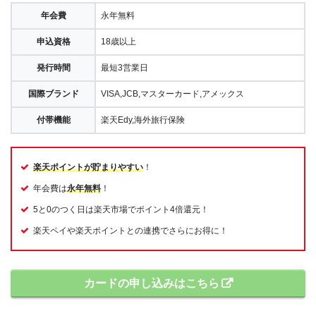
年会費
永年無料
申込資格
18歳以上
発行時間
最短3営業日
国際ブランド
VISA,JCB,マスターカード,アメックス
付帯機能
楽天Edy,海外旅行保険
楽天ポイントが貯まりやすい
！
年会費は
永年無料
！
5と0のつく日は楽天市場でポイント4倍還元！
楽天ペイや楽天ポイントとの連携でさらにお得に！
カードの申し込みはこちら