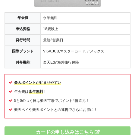
年会費
永年無料
申込資格
18歳以上
発行時間
最短3営業日
国際ブランド
VISA,JCB,マスターカード,アメックス
付帯機能
楽天Edy,海外旅行保険
楽天ポイントが貯まりやすい
！
年会費は
永年無料
！
5と0のつく日は楽天市場でポイント4倍還元！
楽天ペイや楽天ポイントとの連携でさらにお得に！
カードの申し込みはこちら