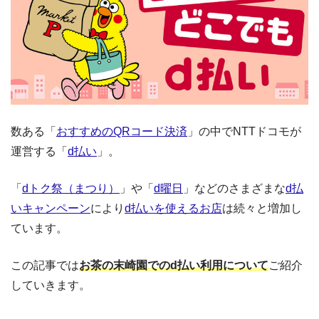
数ある「
おすすめのQRコード決済
」の中でNTTドコモが
運営する「
d払い
」。
「
dトク祭（まつり）
」や「
d曜日
」などのさまざまな
d払
いキャンペーン
により
d払いを使えるお店
は続々と増加し
ています。
この記事では
お茶の末崎園でのd払い利用について
ご紹介
していきます。