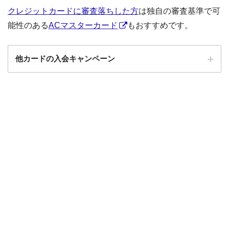
クレジットカードに審査落ちした方
は独自の審査基準で可
能性のある
ACマスターカード
もおすすめです。
他カードの入会キャンペーン
ローソンPonta
ローソンPontaプラスの入会キャンペーン
プラス
エポスカード
エポスカードの入会キャンペーン
三菱UFJカード
三菱UFJカードの入会キャンペーン
au PAYカード
au PAYカードの入会キャンペーン
三井住友カード
三井住友カードの入会キャンペーン
VIASOカード
VIASOカードの入会キャンペーン
dカード GOLD
dカード GOLDの入会キャンペーン
dカード
dカード入会キャンペーン