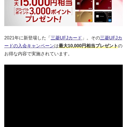
2021年に新登場した「
三菱UFJカード
」。その
三菱UFJカ
ードの入会キャンペーン
は
最大10,000円相当プレゼント
の
お得な内容で実施されています。