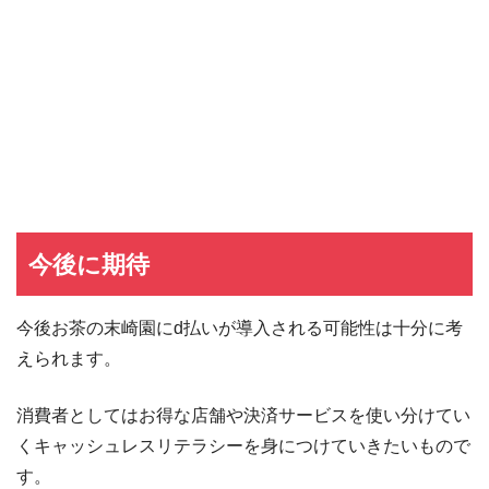
イオンカード
イオンカードの入会キャンペーン
JCB CARD W
JCB CARD Wの入会キャンペーン
東急カード
東急カードの入会キャンペーン
ヤフーカード
ヤフーカードの入会特典
PayPayカード
PayPayカードの即日発行
7,000ポイント新規入会&利用キャンペーン
楽天カード
8,000ポイント新規入会&利用キャンペーン
5,000ポイント新規入会&利用キャンペーン
今後に期待
今後お茶の末崎園にd払いが導入される可能性は十分に考
えられます。
消費者としてはお得な店舗や決済サービスを使い分けてい
くキャッシュレスリテラシーを身につけていきたいもので
す。