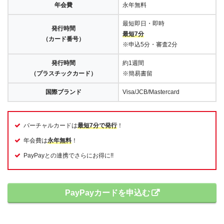
年会費
永年無料
最短即日・即時
発行時間
最短7分
（カード番号）
※申込5分・審査2分
発行時間
約1週間
（プラスチックカード）
※簡易書留
国際ブランド
Visa/JCB/Mastercard
バーチャルカードは
最短7分で発行
！
年会費は
永年無料
！
PayPayとの連携でさらにお得に!!
PayPayカードを申込む