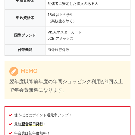
申込資格①
配偶者に安定した収入のある人
18歳以上の学生
申込資格②
（高校生を除く）
VISA,マスターカード
国際ブランド
JCB,アメックス
付帯機能
海外旅行保険
MEMO
翌年度以降前年度の年間ショッピング利用が1回以上
で年会費無料になります。
使うほどにポイント還元率アップ！
最短
翌営業日発行
！
年会費は初年度無料！