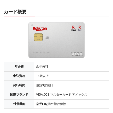
カード概要
年会費
永年無料
申込資格
18歳以上
発行時間
最短3営業日
国際ブランド
VISA,JCB,マスターカード,アメックス
付帯機能
楽天Edy,海外旅行保険