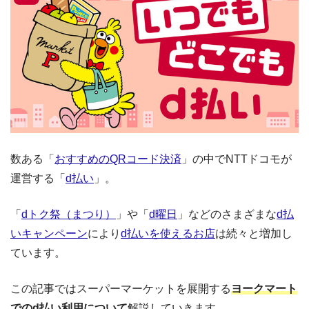
数ある「
おすすめのQRコード決済
」の中でNTTドコモが
運営する「
d払い
」。
「
dトク祭（まつり）
」や「
d曜日
」などのさまざまな
d払
いキャンペーン
により
d払いを使えるお店
は続々と増加し
ています。
この記事ではスーパーマーケットを展開する
ヨークマート
でのd払い利用について
解説していきます。