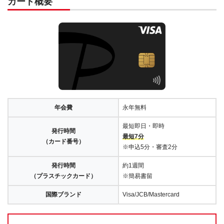
カード概要
年会費
永年無料
最短即日・即時
発行時間
最短7分
（カード番号）
※申込5分・審査2分
発行時間
約1週間
（プラスチックカード）
※簡易書留
国際ブランド
Visa/JCB/Mastercard