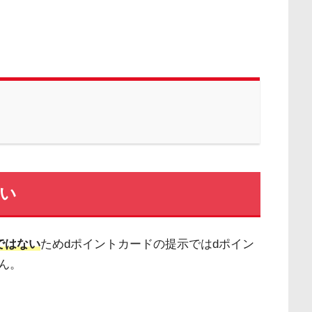
い
ではない
ためdポイントカードの提示ではdポイン
ん。