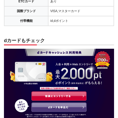
ETCカード
あり
国際ブランド
VISA,マスターカード
付帯機能
id,dポイント
dカードもチェック