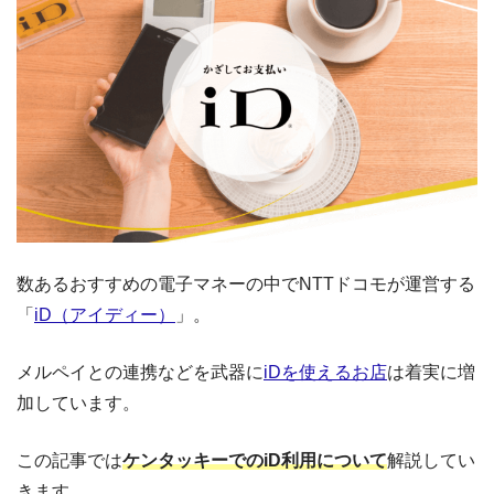
数あるおすすめの電子マネーの中でNTTドコモが運営する
「
iD（アイディー）
」。
メルペイとの連携などを武器に
iDを使えるお店
は着実に増
加しています。
この記事では
ケンタッキーでのiD利用について
解説してい
きます。