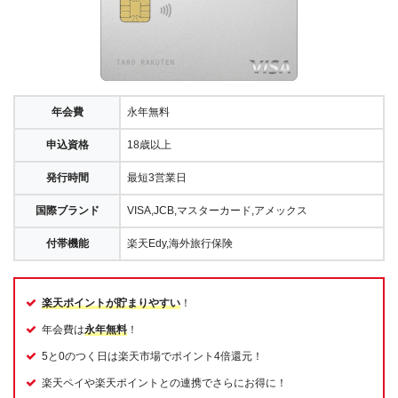
年会費
永年無料
申込資格
18歳以上
発行時間
最短3営業日
国際ブランド
VISA,JCB,マスターカード,アメックス
付帯機能
楽天Edy,海外旅行保険
楽天ポイントが貯まりやすい
！
年会費は
永年無料
！
5と0のつく日は楽天市場でポイント4倍還元！
楽天ペイや楽天ポイントとの連携でさらにお得に！