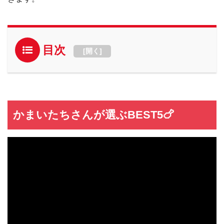
目次
[
開く
]
かまいたちさんが選ぶBEST5🍗