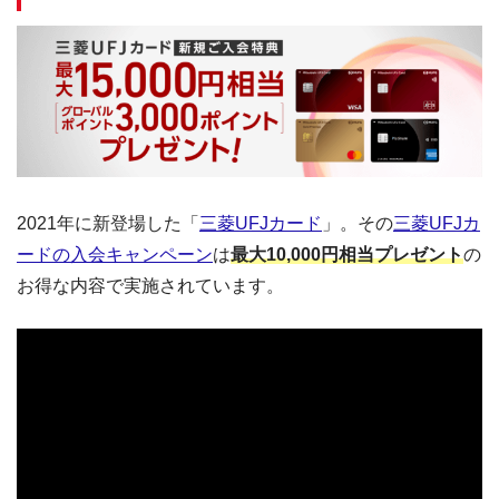
2021年に新登場した「
三菱UFJカード
」。その
三菱UFJカ
ードの入会キャンペーン
は
最大10,000円相当プレゼント
の
お得な内容で実施されています。