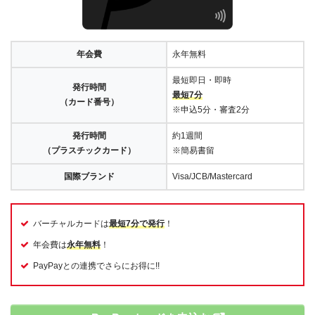
年会費
永年無料
最短即日・即時
発行時間
最短7分
（カード番号）
※申込5分・審査2分
発行時間
約1週間
（プラスチックカード）
※簡易書留
国際ブランド
Visa/JCB/Mastercard
バーチャルカードは
最短7分で発行
！
年会費は
永年無料
！
PayPayとの連携でさらにお得に!!