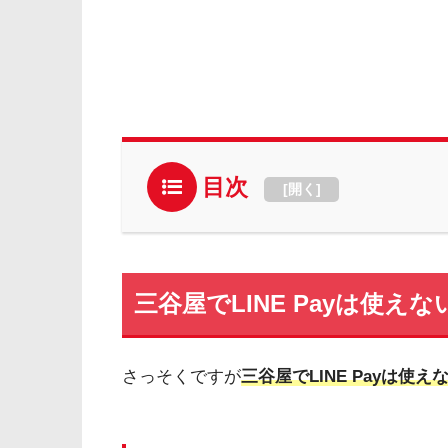
目次
[
開く
]
三谷屋でLINE Payは使えな
さっそくですが
三谷屋でLINE Payは使え