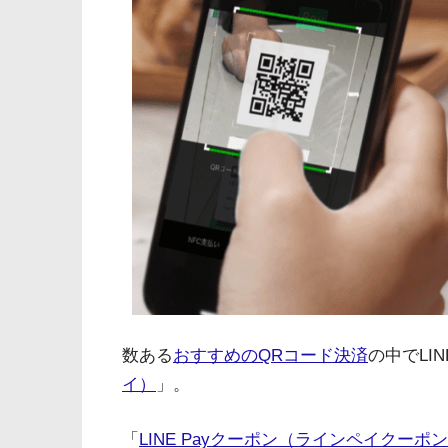
数ある
おすすめのQRコード決済
の中でLI
イ）
」。
「
LINE Payクーポン（ラインペイクーポ