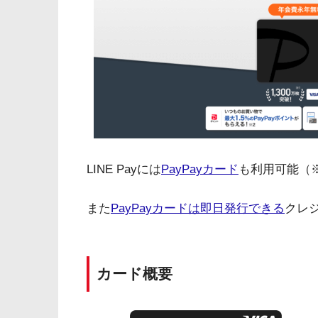
LINE Payには
PayPayカード
も利用可能（
また
PayPayカードは即日発行できる
クレ
カード概要