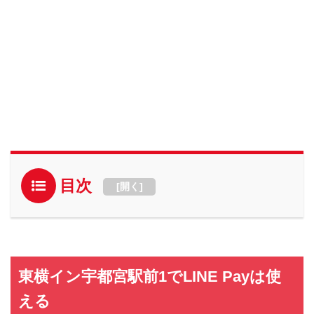
目次
[
開く
]
東横イン宇都宮駅前1でLINE Payは使
える