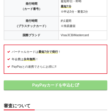
最短即日・即時
発行時間
最短7分
（カード番号）
※申込5分・審査2分
発行時間
約1週間
（プラスチックカード）
※簡易書留
国際ブランド
Visa/JCB/Mastercard
バーチャルカードは
最短7分で発行
！
年会費は
永年無料
！
PayPayとの連携でさらにお得に!!
PayPayカードを申込む
審査について