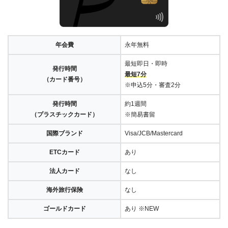
年会費
永年無料
最短即日・即時
発行時間
最短7分
（カード番号）
※申込5分・審査2分
発行時間
約1週間
（プラスチックカード）
※簡易書留
国際ブランド
Visa/JCB/Mastercard
ETCカード
あり
法人カード
なし
海外旅行保険
なし
ゴールドカード
あり ※NEW