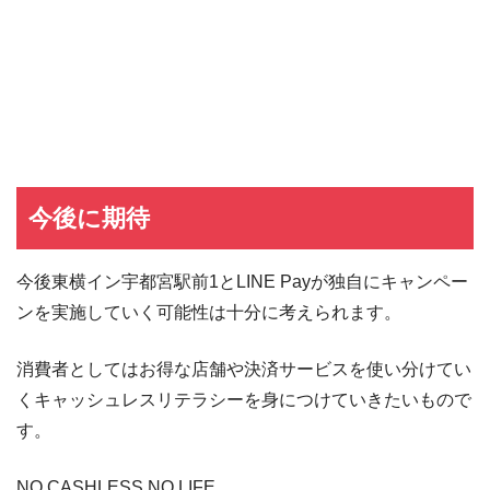
JCB CARD W
JCB CARD Wの入会キャンペーン
東急カード
東急カードの入会キャンペーン
ヤフーカード
ヤフーカードの入会特典
PayPayカード
PayPayカードの即日発行
7,000ポイント新規入会&利用キャンペーン
楽天カード
8,000ポイント新規入会&利用キャンペーン
5,000ポイント新規入会&利用キャンペーン
今後に期待
今後東横イン宇都宮駅前1とLINE Payが独自にキャンペー
ンを実施していく可能性は十分に考えられます。
消費者としてはお得な店舗や決済サービスを使い分けてい
くキャッシュレスリテラシーを身につけていきたいもので
す。
NO CASHLESS NO LIFE