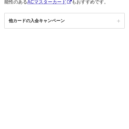
能性のある
ACマスターカード
もおすすめです。
他カードの入会キャンペーン
ローソンPonta
ローソンPontaプラスの入会キャンペーン
プラス
エポスカード
エポスカードの入会キャンペーン
三菱UFJカード
三菱UFJカードの入会キャンペーン
au PAYカード
au PAYカードの入会キャンペーン
三井住友カード
三井住友カードの入会キャンペーン
VIASOカード
VIASOカードの入会キャンペーン
dカード GOLD
dカード GOLDの入会キャンペーン
dカード
dカード入会キャンペーン
イオンカード
イオンカードの入会キャンペーン