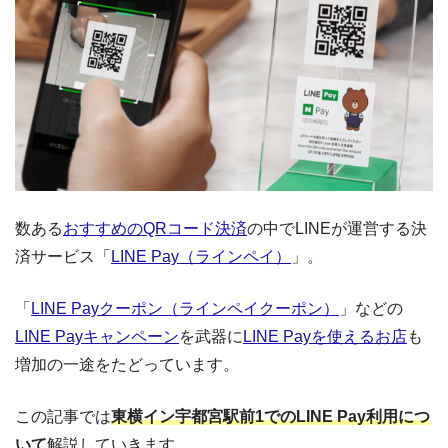
数ある
おすすめのQRコード決済
の中でLINEが運営する決
済サービス「
LINE Pay（ラインペイ）
」。
「
LINE Payクーポン（ラインペイクーポン）
」などの
LINE Payキャンペーン
を武器に
LINE Payを使えるお店
も
増加の一途をたどっています。
この記事では
東横イン宇都宮駅前1でのLINE Pay利用につ
いて
解説していきます。