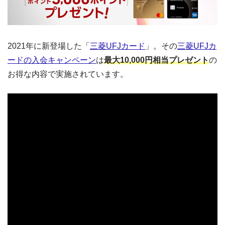
2021年に新登場した「
三菱UFJカード
」。その
三菱UFJカ
ードの入会キャンペーン
は
最大10,000円相当プレゼント
の
お得な内容で実施されています。