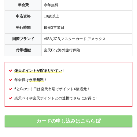
年会費
永年無料
申込資格
18歳以上
発行時間
最短3営業日
国際ブランド
VISA,JCB,マスターカード,アメックス
付帯機能
楽天Edy,海外旅行保険
楽天ポイントが貯まりやすい
！
年会費は
永年無料
！
5と0のつく日は楽天市場でポイント4倍還元！
楽天ペイや楽天ポイントとの連携でさらにお得に！
カードの申し込みはこちら