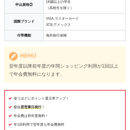
18歳以上の学生
申込資格②
（高校生を除く）
VISA,マスターカード
国際ブランド
JCB,アメックス
付帯機能
海外旅行保険
MEMO
翌年度以降前年度の年間ショッピング利用が1回以上
で年会費無料になります。
使うほどにポイント還元率アップ！
最短
翌営業日発行
！
年会費は初年度無料！
年1回利用で翌年度も年会費無料