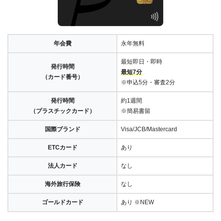
年会費
永年無料
最短即日・即時
発行時間
最短7分
（カード番号）
※申込5分・審査2分
発行時間
約1週間
（プラスチックカード）
※簡易書留
国際ブランド
Visa/JCB/Mastercard
ETCカード
あり
法人カード
なし
海外旅行保険
なし
ゴールドカード
あり ※NEW