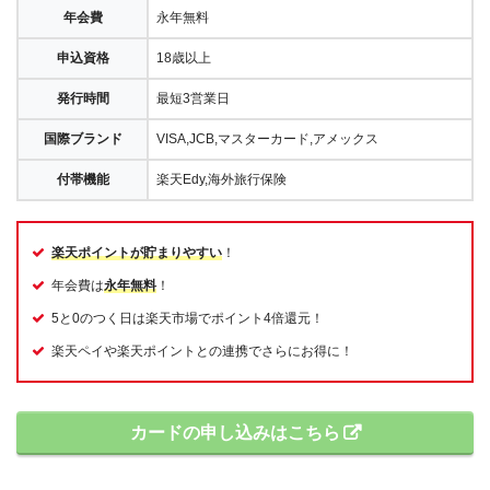
年会費
永年無料
申込資格
18歳以上
発行時間
最短3営業日
国際ブランド
VISA,JCB,マスターカード,アメックス
付帯機能
楽天Edy,海外旅行保険
楽天ポイントが貯まりやすい
！
年会費は
永年無料
！
5と0のつく日は楽天市場でポイント4倍還元！
楽天ペイや楽天ポイントとの連携でさらにお得に！
カードの申し込みはこちら