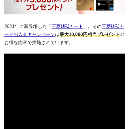
2021年に新登場した「
三菱UFJカード
」。その
三菱UFJカ
ードの入会キャンペーン
は
最大10,000円相当プレゼント
の
お得な内容で実施されています。