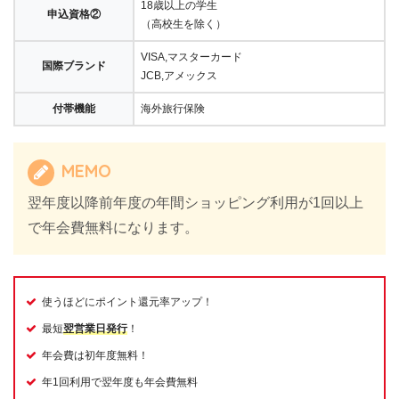
18歳以上の学生
申込資格②
（高校生を除く）
VISA,マスターカード
国際ブランド
JCB,アメックス
付帯機能
海外旅行保険
MEMO
翌年度以降前年度の年間ショッピング利用が1回以上
で年会費無料になります。
使うほどにポイント還元率アップ！
最短
翌営業日発行
！
年会費は初年度無料！
年1回利用で翌年度も年会費無料