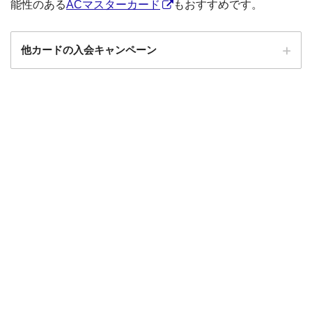
能性のある
ACマスターカード
もおすすめです。
他カードの入会キャンペーン
ローソンPonta
ローソンPontaプラスの入会キャンペーン
プラス
エポスカード
エポスカードの入会キャンペーン
三菱UFJカード
三菱UFJカードの入会キャンペーン
au PAYカード
au PAYカードの入会キャンペーン
三井住友カード
三井住友カードの入会キャンペーン
VIASOカード
VIASOカードの入会キャンペーン
dカード GOLD
dカード GOLDの入会キャンペーン
dカード
dカード入会キャンペーン
イオンカード
イオンカードの入会キャンペーン