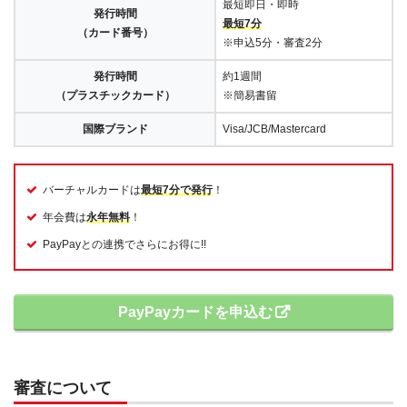
最短即日・即時
発行時間
最短7分
（カード番号）
※申込5分・審査2分
発行時間
約1週間
（プラスチックカード）
※簡易書留
国際ブランド
Visa/JCB/Mastercard
バーチャルカードは
最短7分で発行
！
年会費は
永年無料
！
PayPayとの連携でさらにお得に!!
PayPayカードを申込む
審査について