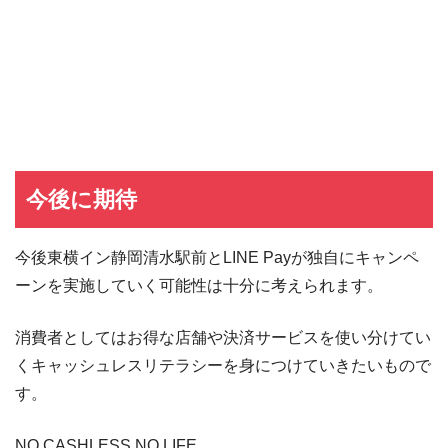
JCB CARD W
JCB CARD Wの入会キャンペーン
東急カード
東急カードの入会キャンペーン
ヤフーカード
ヤフーカードの入会特典
PayPayカード
PayPayカードの即日発行
7,000ポイント新規入会&利用キャンペーン
楽天カード
8,000ポイント新規入会&利用キャンペーン
5,000ポイント新規入会&利用キャンペーン
今後に期待
今後東横イン静岡清水駅前とLINE Payが独自にキャンペ
ーンを実施していく可能性は十分に考えられます。
消費者としてはお得な店舗や決済サービスを使い分けてい
くキャッシュレスリテラシーを身につけていきたいもので
す。
NO CASHLESS NO LIFE