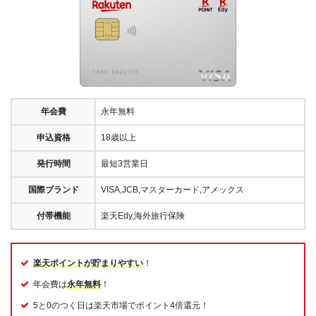
年会費
永年無料
申込資格
18歳以上
発行時間
最短3営業日
国際ブランド
VISA,JCB,マスターカード,アメックス
付帯機能
楽天Edy,海外旅行保険
楽天ポイントが貯まりやすい
！
年会費は
永年無料
！
5と0のつく日は楽天市場でポイント4倍還元！