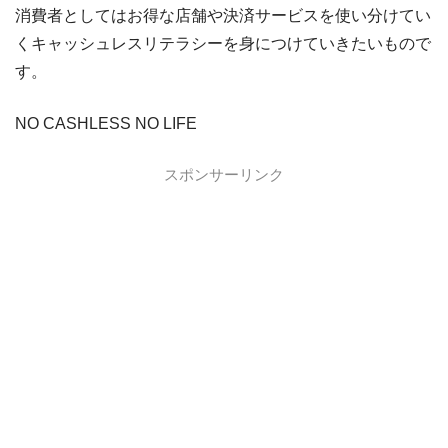
VIASOカード
VIASOカードの入会キャンペーン
消費者としてはお得な店舗や決済サービスを使い分けてい
dカード GOLD
dカード GOLDの入会キャンペーン
くキャッシュレスリテラシーを身につけていきたいもので
す。
dカード
dカード入会キャンペーン
イオンカード
イオンカードの入会キャンペーン
NO CASHLESS NO LIFE
JCB CARD W
JCB CARD Wの入会キャンペーン
スポンサーリンク
東急カード
東急カードの入会キャンペーン
ヤフーカード
ヤフーカードの入会特典
PayPayカード
PayPayカードの即日発行
7,000ポイント新規入会&利用キャンペーン
楽天カード
8,000ポイント新規入会&利用キャンペーン
5,000ポイント新規入会&利用キャンペーン