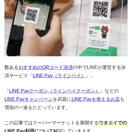
数ある
おすすめのQRコード決済
の中でLINEが運営する決
済サービス「
LINE Pay（ラインペイ）
」。
「
LINE Payクーポン（ラインペイクーポン）
」などの
LINE Payキャンペーン
を武器に
LINE Payを使えるお店
も
増加の一途をたどっています。
この記事ではスーパーマーケットを展開する
ウオエイでの
LINE Pay利用について
解説していきます。