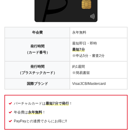
年会費
永年無料
最短即日・即時
発行時間
最短7分
（カード番号）
※申込5分・審査2分
発行時間
約1週間
（プラスチックカード）
※簡易書留
国際ブランド
Visa/JCB/Mastercard
バーチャルカードは
最短7分で発行
！
年会費は
永年無料
！
PayPayとの連携でさらにお得に!!