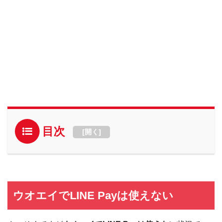
目次
[
開く
]
ウオエイでLINE Payは使えない