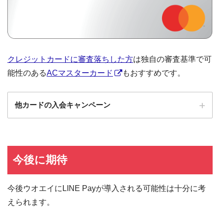
クレジットカードに審査落ちした方
は独自の審査基準で可
能性のある
ACマスターカード
もおすすめです。
他カードの入会キャンペーン
ローソンPonta
ローソンPontaプラスの入会キャンペーン
プラス
エポスカード
エポスカードの入会キャンペーン
今後に期待
三菱UFJカード
三菱UFJカードの入会キャンペーン
今後ウオエイにLINE Payが導入される可能性は十分に考
au PAYカード
au PAYカードの入会キャンペーン
えられます。
三井住友カード
三井住友カードの入会キャンペーン