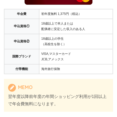
年会費
初年度無料 1,375円（税込）
18歳以上で本人または
申込資格①
配偶者に安定した収入のある人
18歳以上の学生
申込資格②
（高校生を除く）
VISA,マスターカード
国際ブランド
JCB,アメックス
付帯機能
海外旅行保険
MEMO
翌年度以降前年度の年間ショッピング利用が1回以上
で年会費無料になります。