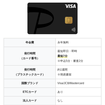
年会費
永年無料
最短即日・即時
発行時間
最短7分
（カード番号）
※申込5分・審査2分
発行時間
約1週間
（プラスチックカード）
※簡易書留
国際ブランド
Visa/JCB/Mastercard
ETCカード
あり
法人カード
なし