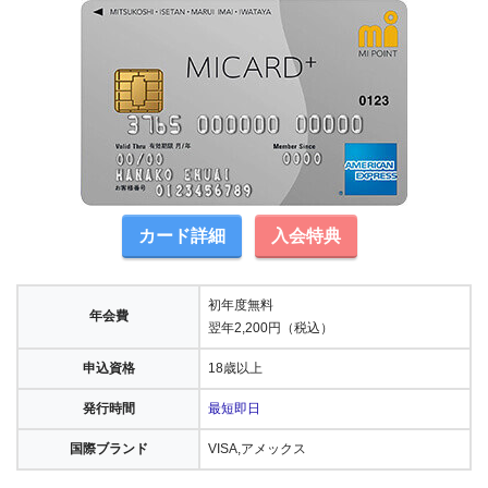
カード詳細
入会特典
初年度無料
年会費
翌年2,200円（税込）
申込資格
18歳以上
発行時間
最短即日
国際ブランド
VISA,アメックス