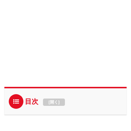
目次
[
開く
]