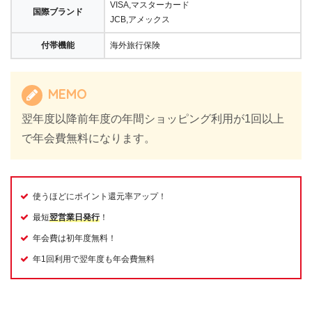
VISA,マスターカード
国際ブランド
JCB,アメックス
付帯機能
海外旅行保険
MEMO
翌年度以降前年度の年間ショッピング利用が1回以上
で年会費無料になります。
使うほどにポイント還元率アップ！
最短
翌営業日発行
！
年会費は初年度無料！
年1回利用で翌年度も年会費無料