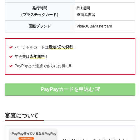
発行時間
約1週間
（プラスチックカード）
※簡易書留
国際ブランド
Visa/JCB/Mastercard
バーチャルカードは
最短7分で発行
！
年会費は
永年無料
！
PayPayとの連携でさらにお得に!!
PayPayカードを申込む
審査について