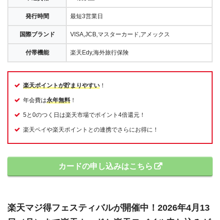
発行時間
最短3営業日
国際ブランド
VISA,JCB,マスターカード,アメックス
付帯機能
楽天Edy,海外旅行保険
楽天ポイントが貯まりやすい
！
年会費は
永年無料
！
5と0のつく日は楽天市場でポイント4倍還元！
楽天ペイや楽天ポイントとの連携でさらにお得に！
カードの申し込みはこちら
楽天マジ得フェスティバルが開催中！2026年4月13