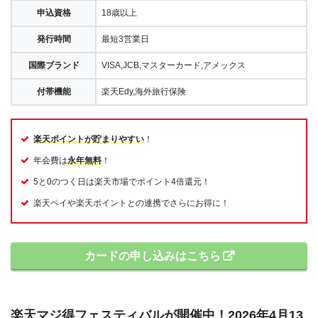
申込資格
18歳以上
発行時間
最短3営業日
国際ブランド
VISA,JCB,マスターカード,アメックス
付帯機能
楽天Edy,海外旅行保険
楽天ポイントが貯まりやすい
！
年会費は
永年無料
！
5と0のつく日は楽天市場でポイント4倍還元！
楽天ペイや楽天ポイントとの連携でさらにお得に！
カードの申し込みはこちら
楽天マジ得フェスティバルが開催中！2026年4月13