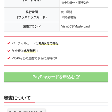
（カード番号）
※申込5分・審査2分
発行時間
約1週間
（プラスチックカード）
※簡易書留
国際ブランド
Visa/JCB/Mastercard
バーチャルカードは
最短7分で発行
！
年会費は
永年無料
！
PayPayとの連携でさらにお得に!!
PayPayカードを申込む
審査について