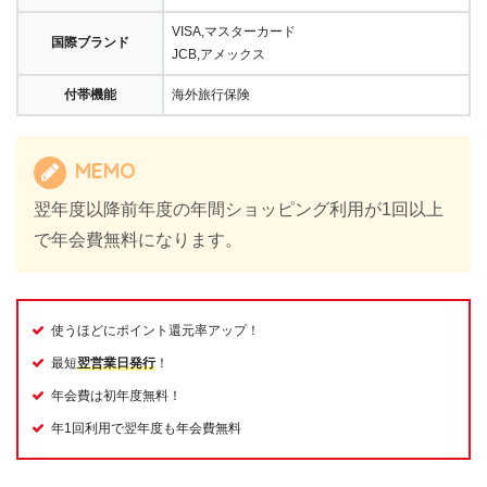
VISA,マスターカード
国際ブランド
JCB,アメックス
付帯機能
海外旅行保険
MEMO
翌年度以降前年度の年間ショッピング利用が1回以上
で年会費無料になります。
使うほどにポイント還元率アップ！
最短
翌営業日発行
！
年会費は初年度無料！
年1回利用で翌年度も年会費無料