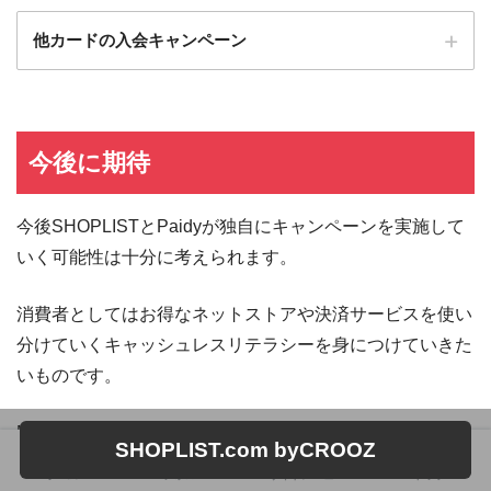
他カードの入会キャンペーン
ローソンPonta
ローソンPontaプラスの入会キャンペーン
プラス
エポスカード
エポスカードの入会キャンペーン
今後に期待
三菱UFJカード
三菱UFJカードの入会キャンペーン
今後SHOPLISTとPaidyが独自にキャンペーンを実施して
au PAYカード
au PAYカードの入会キャンペーン
いく可能性は十分に考えられます。
三井住友カード
三井住友カードの入会キャンペーン
VIASOカード
VIASOカードの入会キャンペーン
消費者としてはお得なネットストアや決済サービスを使い
dカード GOLD
dカード GOLDの入会キャンペーン
分けていくキャッシュレスリテラシーを身につけていきた
いものです。
dカード
dカード入会キャンペーン
イオンカード
イオンカードの入会キャンペーン
NO CASHLESS NO LIFE
SHOPLIST.com byCROOZ
JCB CARD W
JCB CARD Wの入会キャンペーン
ホーム
フォロー
サイドメニュー
トップ
スポンサーリンク