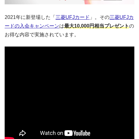
2021年に新登場した「
三菱UFJカード
」。その
三菱UFJカ
ードの入会キャンペーン
は
最大10,000円相当プレゼント
の
お得な内容で実施されています。