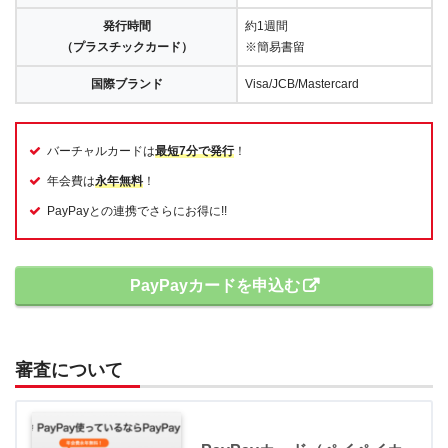
発行時間
約1週間
（プラスチックカード）
※簡易書留
国際ブランド
Visa/JCB/Mastercard
バーチャルカードは
最短7分で発行
！
年会費は
永年無料
！
PayPayとの連携でさらにお得に!!
PayPayカードを申込む
審査について