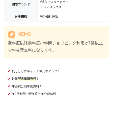
VISA,マスターカード
国際ブランド
JCB,アメックス
付帯機能
海外旅行保険
MEMO
翌年度以降前年度の年間ショッピング利用が1回以上
で年会費無料になります。
使うほどにポイント還元率アップ！
最短
翌営業日発行
！
年会費は初年度無料！
年1回利用で翌年度も年会費無料