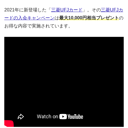
2021年に新登場した「
三菱UFJカード
」。その
三菱UFJカ
ードの入会キャンペーン
は
最大10,000円相当プレゼント
の
お得な内容で実施されています。