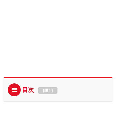
目次
[
開く
]