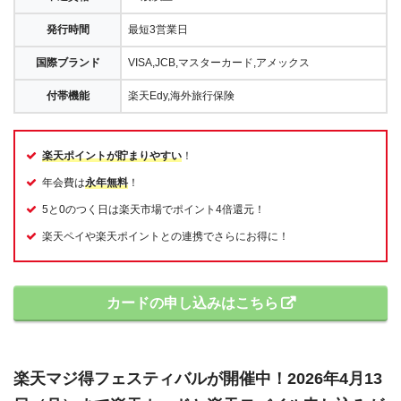
発行時間
最短3営業日
国際ブランド
VISA,JCB,マスターカード,アメックス
付帯機能
楽天Edy,海外旅行保険
楽天ポイントが貯まりやすい
！
年会費は
永年無料
！
5と0のつく日は楽天市場でポイント4倍還元！
楽天ペイや楽天ポイントとの連携でさらにお得に！
カードの申し込みはこちら
楽天マジ得フェスティバルが開催中！2026年4月13