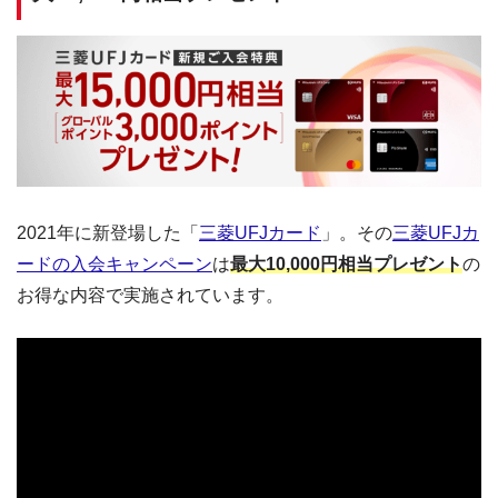
2021年に新登場した「
三菱UFJカード
」。その
三菱UFJカ
ードの入会キャンペーン
は
最大10,000円相当プレゼント
の
お得な内容で実施されています。