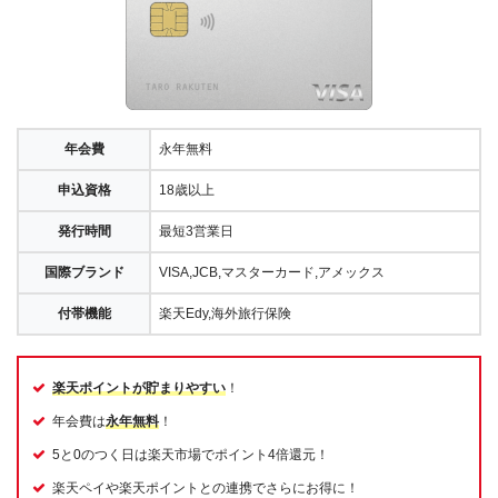
年会費
永年無料
申込資格
18歳以上
発行時間
最短3営業日
国際ブランド
VISA,JCB,マスターカード,アメックス
付帯機能
楽天Edy,海外旅行保険
楽天ポイントが貯まりやすい
！
年会費は
永年無料
！
5と0のつく日は楽天市場でポイント4倍還元！
楽天ペイや楽天ポイントとの連携でさらにお得に！