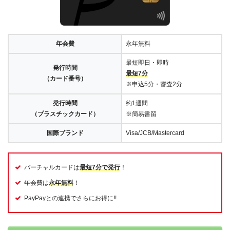
年会費
永年無料
最短即日・即時
発行時間
最短7分
（カード番号）
※申込5分・審査2分
発行時間
約1週間
（プラスチックカード）
※簡易書留
国際ブランド
Visa/JCB/Mastercard
バーチャルカードは
最短7分で発行
！
年会費は
永年無料
！
PayPayとの連携でさらにお得に!!