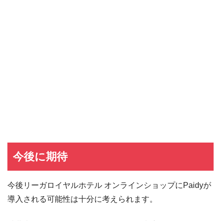
dカード GOLD
dカード GOLDの入会キャンペーン
dカード
dカード入会キャンペーン
イオンカード
イオンカードの入会キャンペーン
JCB CARD W
JCB CARD Wの入会キャンペーン
東急カード
東急カードの入会キャンペーン
ヤフーカード
ヤフーカードの入会特典
PayPayカード
PayPayカードの即日発行
7,000ポイント新規入会&利用キャンペーン
楽天カード
8,000ポイント新規入会&利用キャンペーン
5,000ポイント新規入会&利用キャンペーン
今後に期待
今後リーガロイヤルホテル オンラインショップにPaidyが
導入される可能性は十分に考えられます。