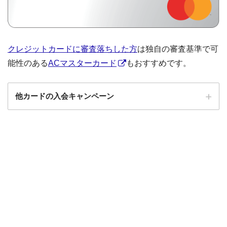
クレジットカードに審査落ちした方
は独自の審査基準で可
能性のある
ACマスターカード
もおすすめです。
他カードの入会キャンペーン
ローソンPonta
ローソンPontaプラスの入会キャンペーン
プラス
エポスカード
エポスカードの入会キャンペーン
三菱UFJカード
三菱UFJカードの入会キャンペーン
au PAYカード
au PAYカードの入会キャンペーン
三井住友カード
三井住友カードの入会キャンペーン
VIASOカード
VIASOカードの入会キャンペーン