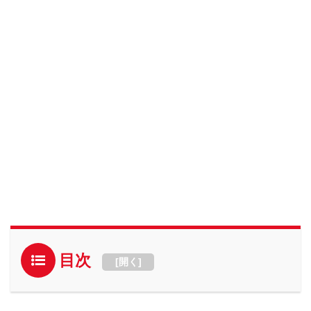
目次
[
開く
]