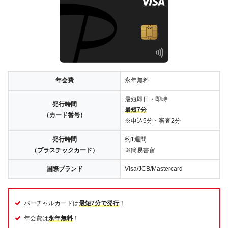
年会費
永年無料
最短即日・即時
発行時間
最短7分
（カード番号）
※申込5分・審査2分
発行時間
約1週間
（プラスチックカード）
※簡易書留
国際ブランド
Visa/JCB/Mastercard
バーチャルカードは
最短7分で発行
！
年会費は
永年無料
！