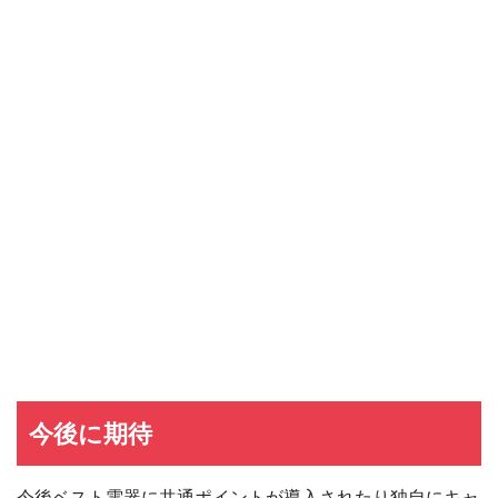
三井住友カード
三井住友カードの入会キャンペーン
VIASOカード
VIASOカードの入会キャンペーン
dカード GOLD
dカード GOLDの入会キャンペーン
dカード
dカード入会キャンペーン
イオンカード
イオンカードの入会キャンペーン
JCB CARD W
JCB CARD Wの入会キャンペーン
東急カード
東急カードの入会キャンペーン
ヤフーカード
ヤフーカードの入会特典
PayPayカード
PayPayカードの即日発行
7,000ポイント新規入会&利用キャンペーン
楽天カード
8,000ポイント新規入会&利用キャンペーン
5,000ポイント新規入会&利用キャンペーン
今後に期待
今後ベスト電器に共通ポイントが導入されたり独自にキャ