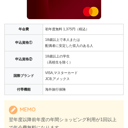
年会費
初年度無料 1,375円（税込）
18歳以上で本人または
申込資格①
配偶者に安定した収入のある人
18歳以上の学生
申込資格②
（高校生を除く）
VISA,マスターカード
国際ブランド
JCB,アメックス
付帯機能
海外旅行保険
MEMO
翌年度以降前年度の年間ショッピング利用が1回以上
で年会費無料になります。