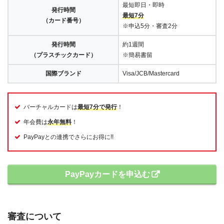
最短即日・即時
発行時間
最短7分
（カード番号）
※申込5分・審査2分
発行時間
約1週間
（プラスチックカード）
※簡易書留
国際ブランド
Visa/JCB/Mastercard
バーチャルカードは
最短7分で発行
！
年会費は
永年無料
！
PayPayとの連携でさらにお得に!!
PayPayカードを申込む
審査について