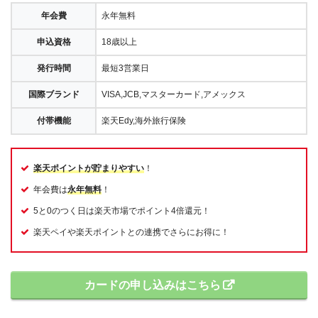
年会費
永年無料
申込資格
18歳以上
発行時間
最短3営業日
国際ブランド
VISA,JCB,マスターカード,アメックス
付帯機能
楽天Edy,海外旅行保険
楽天ポイントが貯まりやすい
！
年会費は
永年無料
！
5と0のつく日は楽天市場でポイント4倍還元！
楽天ペイや楽天ポイントとの連携でさらにお得に！
カードの申し込みはこちら