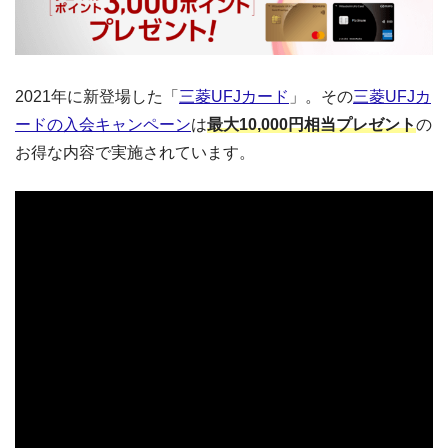
2021年に新登場した「
三菱UFJカード
」。その
三菱UFJカ
ードの入会キャンペーン
は
最大10,000円相当プレゼント
の
お得な内容で実施されています。