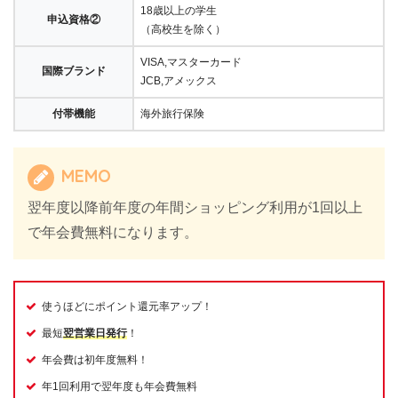
18歳以上の学生
申込資格②
（高校生を除く）
VISA,マスターカード
国際ブランド
JCB,アメックス
付帯機能
海外旅行保険
MEMO
翌年度以降前年度の年間ショッピング利用が1回以上
で年会費無料になります。
使うほどにポイント還元率アップ！
最短
翌営業日発行
！
年会費は初年度無料！
年1回利用で翌年度も年会費無料