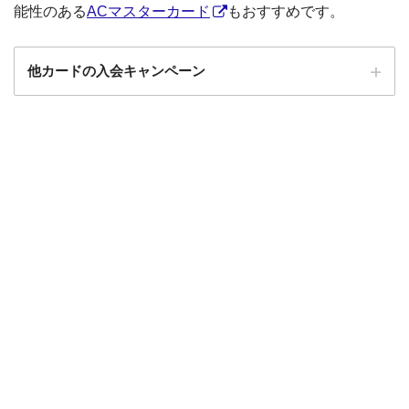
能性のある
ACマスターカード
もおすすめです。
他カードの入会キャンペーン
ローソンPonta
ローソンPontaプラスの入会キャンペーン
プラス
エポスカード
エポスカードの入会キャンペーン
三菱UFJカード
三菱UFJカードの入会キャンペーン
au PAYカード
au PAYカードの入会キャンペーン
三井住友カード
三井住友カードの入会キャンペーン
VIASOカード
VIASOカードの入会キャンペーン
dカード GOLD
dカード GOLDの入会キャンペーン
dカード
dカード入会キャンペーン
イオンカード
イオンカードの入会キャンペーン