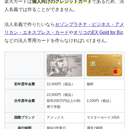
楽天カードは
個人向けのクレジットカード
であるため、法
人名義では作ることができません。
法人名義で作りたいなら
セゾンプラチナ・ビジネス・アメ
リカン・エキスプレス・カード
や
オリコのEX Gold for Biz
などの法人専用カードを作らなければいけません。
初年度年会費
22,000円（税込）
無料
22,000円（税込）
次年度年会費
前年200万円以上の利
2,200円（税込）
用で半額
国際ブランド
アメックス
マスターカード,VISA
発行時間
最短3営業日
通常2週間