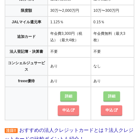
限度額
30万〜2,000万円
10万〜300万円
JALマイル還元率
1.125％
0.15％
年会費3,300円（税
年会費無料（最大3
追加カード
込）（最大4枚）
枚）
法人登記簿・決算書
不要
不要
コンシェルジュサービ
あり
なし
ス
freee優待
あり
あり
詳細
詳細
申込
申込
おすすめの法人クレジットカードとは？法人クレジ
注目!!
ットカードの比較ポイントも紹介！