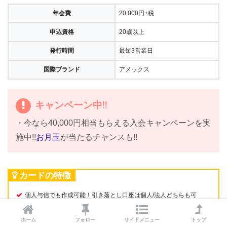
年会費
20,000円+税
申込資格
20歳以上
発行時間
最短3営業日
国際ブランド
アメックス
キャンペーン中!!
・今なら40,000円相当もらえる入会キャンペーンを実
施中!!
お月玉
が当たるチャンスも!!
カードの特徴
個人与信でも作成可能！引き落とし口座は個人/法人どちらも可
SAISON MILE CLUB（セゾンマイルクラブ）
が年会費無料でJALマ
イル還元率は1.125％!!
ホーム
フォロー
サイドメニュー
トップ