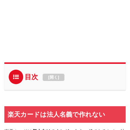
目次
[
開く
]
楽天カードは法人名義で作れない