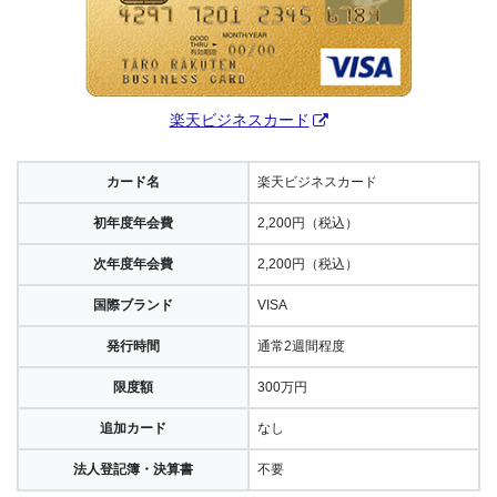
楽天ビジネスカード
カード名
楽天ビジネスカード
初年度年会費
2,200円（税込）
次年度年会費
2,200円（税込）
国際ブランド
VISA
発行時間
通常2週間程度
限度額
300万円
追加カード
なし
法人登記簿・決算書
不要