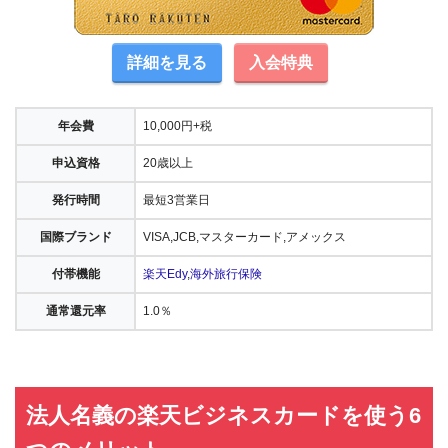
詳細を見る
入会特典
年会費
10,000円+税
申込資格
20歳以上
発行時間
最短3営業日
国際ブランド
VISA,JCB,マスターカード,アメックス
付帯機能
楽天Edy
,
海外旅行保険
通常還元率
1.0％
法人名義の楽天ビジネスカードを使う6