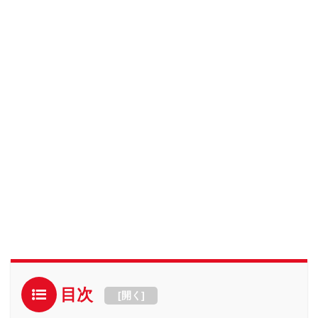
目次
[
開く
]