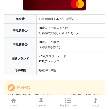
年会費
初年度無料 1,375円（税込）
18歳以上で本人または
申込資格①
配偶者に安定した収入のある人
18歳以上の学生
申込資格②
（高校生を除く）
VISA,マスターカード
国際ブランド
JCB,アメックス
付帯機能
海外旅行保険
MEMO
翌年度以降前年度の年間ショッピング利用が1回以上
で年会費無料になります。
ホーム
フォロー
サイドメニュー
トップ