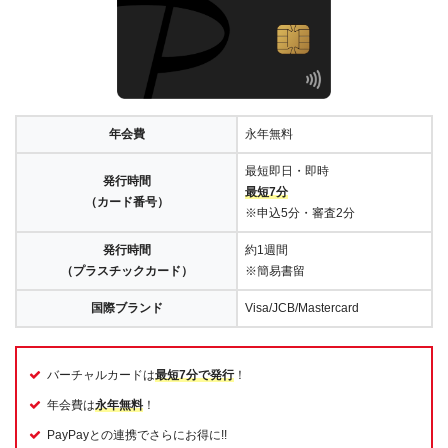
年会費
永年無料
最短即日・即時
発行時間
最短7分
（カード番号）
※申込5分・審査2分
発行時間
約1週間
（プラスチックカード）
※簡易書留
国際ブランド
Visa/JCB/Mastercard
バーチャルカードは
最短7分で発行
！
年会費は
永年無料
！
PayPayとの連携でさらにお得に!!