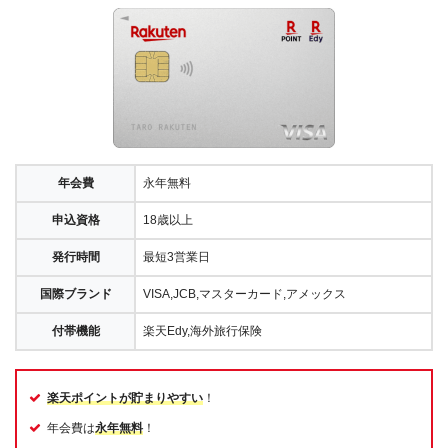
年会費
永年無料
申込資格
18歳以上
発行時間
最短3営業日
国際ブランド
VISA,JCB,マスターカード,アメックス
付帯機能
楽天Edy,海外旅行保険
楽天ポイントが貯まりやすい
！
年会費は
永年無料
！