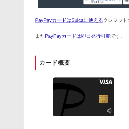
PayPayカードはSuicaに使える
クレジット
また
PayPayカードは即日発行可能
です。
カード概要