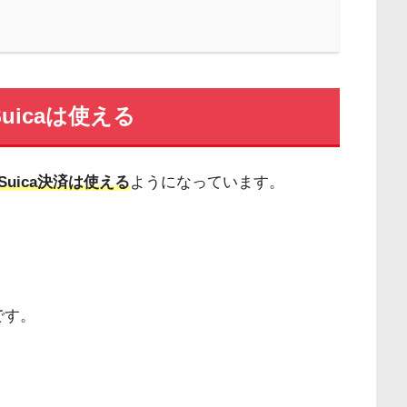
icaは使える
uica決済は使える
ようになっています。
です。