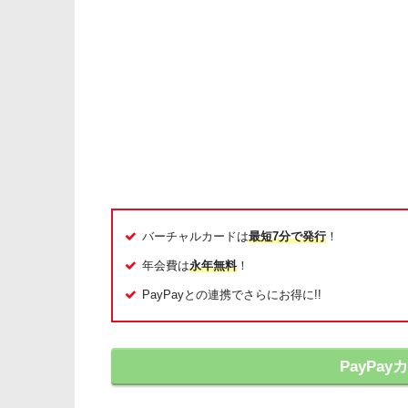
バーチャルカードは
最短7分で発行
！
年会費は
永年無料
！
PayPayとの連携でさらにお得に!!
PayPa