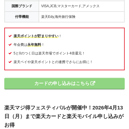
国際ブランド
VISA,JCB,マスターカード,アメックス
付帯機能
楽天Edy,海外旅行保険
楽天ポイントが貯まりやすい
！
年会費は
永年無料
！
5と0のつく日は楽天市場でポイント4倍還元！
楽天ペイや楽天ポイントとの連携でさらにお得に！
カードの申し込みはこちら
楽天マジ得フェスティバルが開催中！2026年4月13
日（月）まで楽天カードと楽天モバイル申し込みが
お得