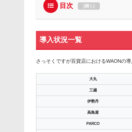
目次
[
開く
]
導入状況一覧
さっそくですが百貨店におけるWAONの
大丸
三越
伊勢丹
高島屋
PARCO