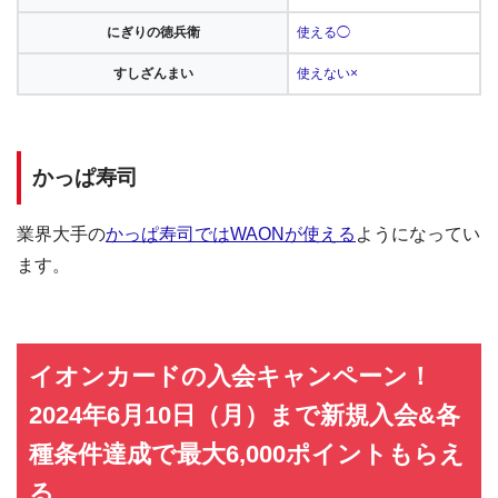
にぎりの徳兵衛
使える◯
すしざんまい
使えない×
かっぱ寿司
業界大手の
かっぱ寿司ではWAONが使える
ようになってい
ます。
イオンカードの入会キャンペーン！
2024年6月10日（月）まで新規入会&各
種条件達成で最大6,000ポイントもらえ
る