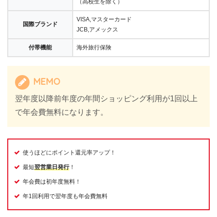
（高校生を除く）
VISA,マスターカード
国際ブランド
JCB,アメックス
付帯機能
海外旅行保険
MEMO
翌年度以降前年度の年間ショッピング利用が1回以上
で年会費無料になります。
使うほどにポイント還元率アップ！
最短
翌営業日発行
！
年会費は初年度無料！
年1回利用で翌年度も年会費無料