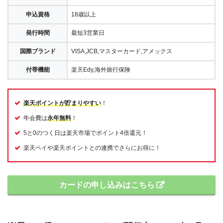
申込資格
18歳以上
発行時間
最短3営業日
国際ブランド
VISA,JCB,マスターカード,アメックス
付帯機能
楽天Edy,海外旅行保険
楽天ポイントが貯まりやすい
！
年会費は
永年無料
！
5と0のつく日は楽天市場でポイント4倍還元！
楽天ペイや楽天ポイントとの連携でさらにお得に！
カードの申し込みはこちら