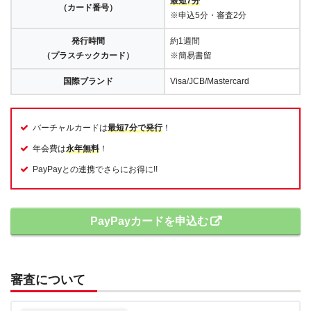
最短7分
（カード番号）
※申込5分・審査2分
発行時間
約1週間
（プラスチックカード）
※簡易書留
国際ブランド
Visa/JCB/Mastercard
バーチャルカードは
最短7分で発行
！
年会費は
永年無料
！
PayPayとの連携でさらにお得に!!
PayPayカードを申込む
審査について