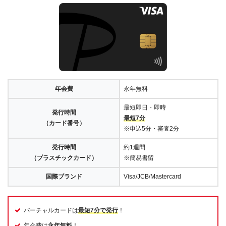
年会費
永年無料
最短即日・即時
発行時間
最短7分
（カード番号）
※申込5分・審査2分
発行時間
約1週間
（プラスチックカード）
※簡易書留
国際ブランド
Visa/JCB/Mastercard
バーチャルカードは
最短7分で発行
！
年会費は
永年無料
！