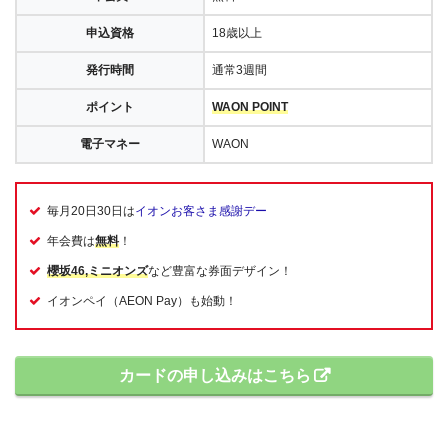
申込資格
18歳以上
発行時間
通常3週間
ポイント
WAON POINT
電子マネー
WAON
毎月20日30日は
イオンお客さま感謝デー
年会費は
無料
！
櫻坂46,ミニオンズ
など豊富な券面デザイン！
イオンペイ（AEON Pay）も始動！
カードの申し込みはこちら