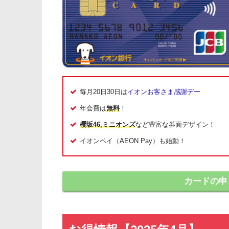
毎月20日30日は
イオンお客さま感謝デー
年会費は
無料
！
櫻坂46,ミニオンズ
など豊富な券面デザイン！
イオンペイ（AEON Pay）も始動！
カードの申