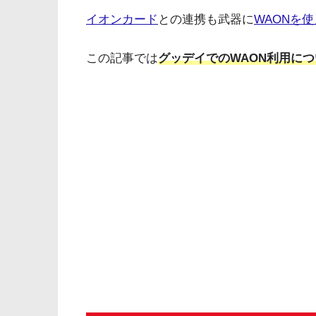
イオンカード
との連携も武器に
WAONを
この記事では
グッデイでのWAON利用につ