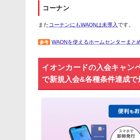
コーナン
また
コーナンにもWAONは未導入
です。
WAONを使えるホームセンターまと
参考
イオンカードの入会キャンペー
で新規入会&各種条件達成で最