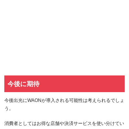
dカード
dカード入会キャンペーン
イオンカード
イオンカードの入会キャンペーン
JCB CARD W
JCB CARD Wの入会キャンペーン
東急カード
東急カードの入会キャンペーン
ヤフーカード
ヤフーカードの入会特典
PayPayカード
PayPayカードの即日発行
7,000ポイント新規入会&利用キャンペーン
楽天カード
8,000ポイント新規入会&利用キャンペーン
5,000ポイント新規入会&利用キャンペーン
今後に期待
今後出光にWAONが導入される可能性は考えられるでしょ
う。
消費者としてはお得な店舗や決済サービスを使い分けてい