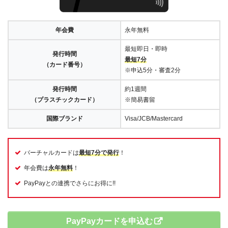
年会費
永年無料
最短即日・即時
発行時間
最短7分
（カード番号）
※申込5分・審査2分
発行時間
約1週間
（プラスチックカード）
※簡易書留
国際ブランド
Visa/JCB/Mastercard
バーチャルカードは
最短7分で発行
！
年会費は
永年無料
！
PayPayとの連携でさらにお得に!!
PayPayカードを申込む