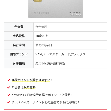
年会費
永年無料
申込資格
18歳以上
発行時間
最短3営業日
国際ブランド
VISA,JCB,マスターカード,アメックス
付帯機能
楽天Edy,海外旅行保険
楽天ポイントが貯まりやすい
！
年会費は
永年無料
！
5と0のつく日は楽天市場でポイント4倍還元！
楽天ペイや楽天ポイントとの連携でさらにお得に！