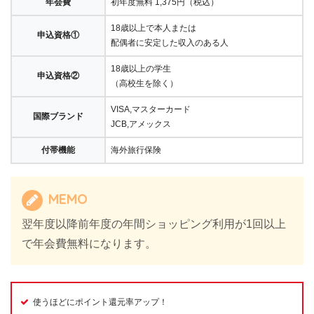
年会費
初年度無料 1,375円（税込）
18歳以上で本人または
申込資格①
配偶者に安定した収入のある人
18歳以上の学生
申込資格②
（高校生を除く）
VISA,マスターカード
国際ブランド
JCB,アメックス
付帯機能
海外旅行保険
MEMO
翌年度以降前年度の年間ショッピング利用が1回以上
で年会費無料になります。
使うほどにポイント還元率アップ！