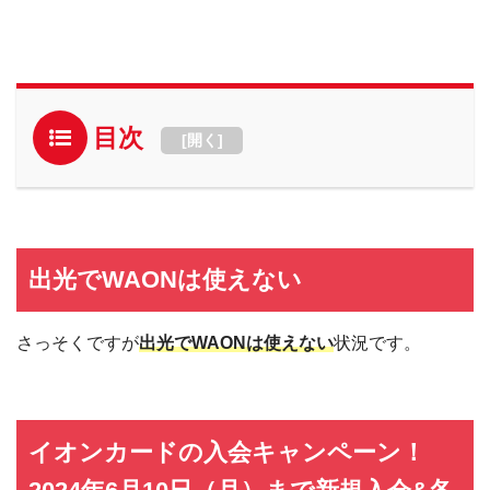
目次
[
開く
]
出光でWAONは使えない
さっそくですが
出光でWAONは使えない
状況です。
イオンカードの入会キャンペーン！