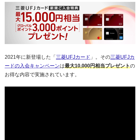
2021年に新登場した「
三菱UFJカード
」。その
三菱UFJカ
ードの入会キャンペーン
は
最大10,000円相当プレゼント
の
お得な内容で実施されています。